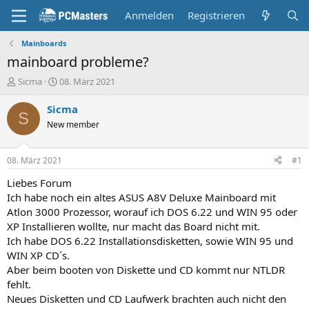
Anmelden
Registrieren
Mainboards
mainboard probleme?
E
E
Sicma
08. März 2021
r
r
s
s
Sicma
S
t
t
New member
e
e
l
l
l
l
08. März 2021
#1
e
t
r
a
Liebes Forum
m
Ich habe noch ein altes ASUS A8V Deluxe Mainboard mit
Atlon 3000 Prozessor, worauf ich DOS 6.22 und WIN 95 oder
XP Installieren wollte, nur macht das Board nicht mit.
Ich habe DOS 6.22 Installationsdisketten, sowie WIN 95 und
WIN XP CD´s.
Aber beim booten von Diskette und CD kommt nur NTLDR
fehlt.
Neues Disketten und CD Laufwerk brachten auch nicht den