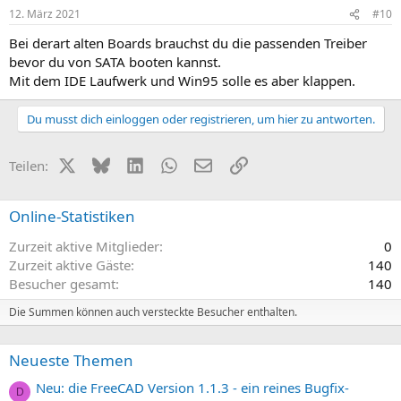
12. März 2021
#10
Bei derart alten Boards brauchst du die passenden Treiber
bevor du von SATA booten kannst.
Mit dem IDE Laufwerk und Win95 solle es aber klappen.
Du musst dich einloggen oder registrieren, um hier zu antworten.
X (Twitter)
Bluesky
LinkedIn
WhatsApp
E-Mail
Link
Teilen:
Online-Statistiken
Zurzeit aktive Mitglieder
0
Zurzeit aktive Gäste
140
Besucher gesamt
140
Die Summen können auch versteckte Besucher enthalten.
Neueste Themen
Neu: die FreeCAD Version 1.1.3 - ein reines Bugfix-
D