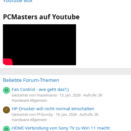
Youtube Box
PCMasters auf Youtube
Beliebte Forum-Themen
Fan Control - wie geht das?;)
M
Gestartet von mazemania
13. Jan. 2026
Aufrufe: 2K
Hardware Allgemein
HP-Drucker will nicht normal einschalten
F
Gestartet von FFGorcky
18. Jan. 2026
Aufrufe: 2K
Hardware Allgemein
HDMI Verbindung von Sony TV zu Win 11 macht
M