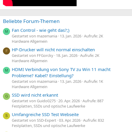
Beliebte Forum-Themen
Fan Control - wie geht das?;)
M
Gestartet von mazemania
13. Jan. 2026
Aufrufe: 2K
Hardware Allgemein
HP-Drucker will nicht normal einschalten
F
Gestartet von FFGorcky
18. Jan. 2026
Aufrufe: 2K
Hardware Allgemein
HDMI Verbindung von Sony TV zu Win 11 macht
M
Probleme? Kabel? Einstellung?
Gestartet von mazemania
13. Jan. 2026
Aufrufe: 1K
Hardware Allgemein
SSD wird nicht erkannt
G
Gestartet von Guido0275
20. Apr. 2026
Aufrufe: 887
Festplatten, SSDs und optische Laufwerke
Umfangreiche SSD Test Webseite
S
Gestartet von SSD-Expert
03. Apr. 2026
Aufrufe: 832
Festplatten, SSDs und optische Laufwerke