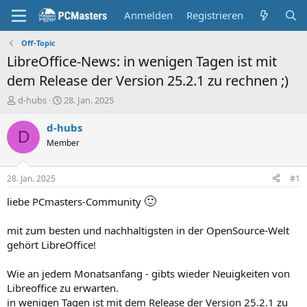
Anmelden
Registrieren
Off-Topic
LibreOffice-News: in wenigen Tagen ist mit
dem Release der Version 25.2.1 zu rechnen ;)
E
E
d-hubs
28. Jan. 2025
r
r
s
s
d-hubs
D
t
t
Member
e
e
l
l
l
l
28. Jan. 2025
#1
e
t
r
a
🙂
liebe PCmasters-Community
m
mit zum besten und nachhaltigsten in der OpenSource-Welt
gehört LibreOffice!
Wie an jedem Monatsanfang - gibts wieder Neuigkeiten von
Libreoffice zu erwarten.
in wenigen Tagen ist mit dem Release der Version 25.2.1 zu