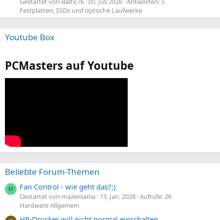
Gestartet von Baltic76
05. Juli 2026
Antworten: 5
Festplatten, SSDs und optische Laufwerke
Youtube Box
PCMasters auf Youtube
Beliebte Forum-Themen
Fan Control - wie geht das?;)
M
Gestartet von mazemania
13. Jan. 2026
Aufrufe: 2K
Hardware Allgemein
HP-Drucker will nicht normal einschalten