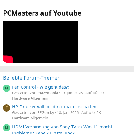
PCMasters auf Youtube
Beliebte Forum-Themen
Fan Control - wie geht das?;)
M
Gestartet von mazemania
13. Jan. 2026
Aufrufe: 2K
Hardware Allgemein
HP-Drucker will nicht normal einschalten
F
Gestartet von FFGorcky
18. Jan. 2026
Aufrufe: 2K
Hardware Allgemein
HDMI Verbindung von Sony TV zu Win 11 macht
M
Probleme? Kabel? Einstellung?