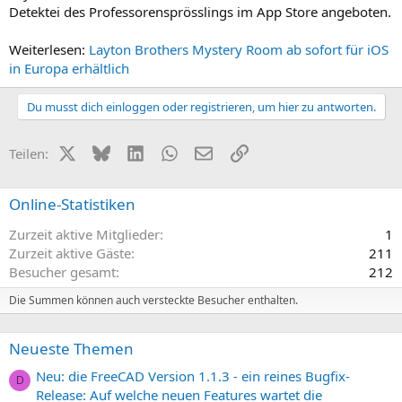
Detektei des Professorensprösslings im App Store angeboten.
Weiterlesen:
Layton Brothers Mystery Room ab sofort für iOS
in Europa erhältlich
Du musst dich einloggen oder registrieren, um hier zu antworten.
X (Twitter)
Bluesky
LinkedIn
WhatsApp
E-Mail
Link
Teilen:
Online-Statistiken
Zurzeit aktive Mitglieder
1
Zurzeit aktive Gäste
211
Besucher gesamt
212
Die Summen können auch versteckte Besucher enthalten.
Neueste Themen
Neu: die FreeCAD Version 1.1.3 - ein reines Bugfix-
D
Release: Auf welche neuen Features wartet die