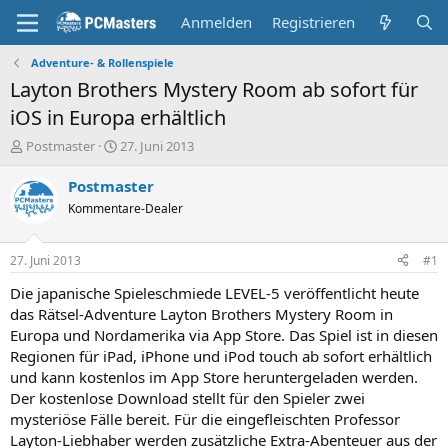
Anmelden
Registrieren
Adventure- & Rollenspiele
Layton Brothers Mystery Room ab sofort für
iOS in Europa erhältlich
E
E
Postmaster
27. Juni 2013
r
r
s
s
Postmaster
t
t
Kommentare-Dealer
e
e
l
l
l
l
27. Juni 2013
#1
e
t
r
a
Die japanische Spieleschmiede LEVEL-5 veröffentlicht heute
m
das Rätsel-Adventure Layton Brothers Mystery Room in
Europa und Nordamerika via App Store. Das Spiel ist in diesen
Regionen für iPad, iPhone und iPod touch ab sofort erhältlich
und kann kostenlos im App Store heruntergeladen werden.
Der kostenlose Download stellt für den Spieler zwei
mysteriöse Fälle bereit. Für die eingefleischten Professor
Layton-Liebhaber werden zusätzliche Extra-Abenteuer aus der