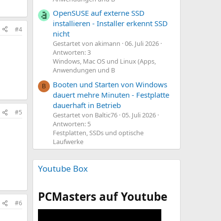
OpenSUSE auf externe SSD
installieren - Installer erkennt SSD
#4
nicht
Gestartet von akimann
06. Juli 2026
Antworten: 3
Windows, Mac OS und Linux (Apps,
Anwendungen und B
Booten und Starten von Windows
B
dauert mehre Minuten - Festplatte
dauerhaft in Betrieb
#5
Gestartet von Baltic76
05. Juli 2026
Antworten: 5
Festplatten, SSDs und optische
Laufwerke
Youtube Box
PCMasters auf Youtube
#6