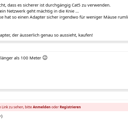
t, dass es sicherer ist durchgängig Cat5 zu verwenden.
in Netzwerk geht mächtig in die Knie ...
ke hat so einen Adapter sicher irgendwo für weniger Mäuse ruml
pter, der äusserlich genau so aussieht, kaufen!
😉
länger als 100 Meter
 Link zu sehen, bitte
Anmelden
oder
Registrieren
=)