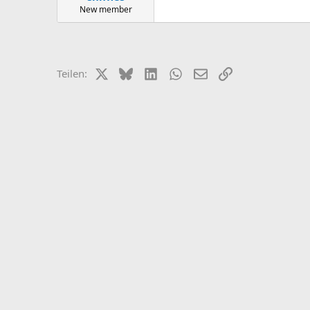
New member
X (Twitter)
Bluesky
LinkedIn
WhatsApp
E-Mail
Link
Teilen: