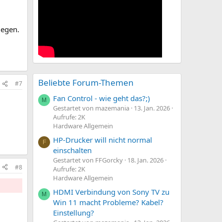
iegen.
Beliebte Forum-Themen
#7
Fan Control - wie geht das?;)
M
Gestartet von mazemania
13. Jan. 2026
Aufrufe: 2K
Hardware Allgemein
HP-Drucker will nicht normal
F
einschalten
Gestartet von FFGorcky
18. Jan. 2026
#8
Aufrufe: 2K
Hardware Allgemein
HDMI Verbindung von Sony TV zu
M
Win 11 macht Probleme? Kabel?
Einstellung?