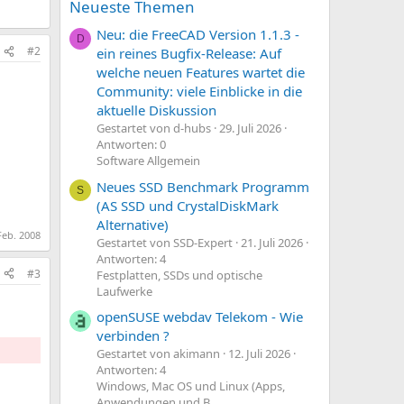
Neueste Themen
Neu: die FreeCAD Version 1.1.3 -
D
#2
ein reines Bugfix-Release: Auf
welche neuen Features wartet die
Community: viele Einblicke in die
aktuelle Diskussion
Gestartet von d-hubs
29. Juli 2026
Antworten: 0
Software Allgemein
Neues SSD Benchmark Programm
S
(AS SSD und CrystalDiskMark
Alternative)
Feb. 2008
Gestartet von SSD-Expert
21. Juli 2026
Antworten: 4
#3
Festplatten, SSDs und optische
Laufwerke
openSUSE webdav Telekom - Wie
verbinden ?
Gestartet von akimann
12. Juli 2026
Antworten: 4
Windows, Mac OS und Linux (Apps,
Anwendungen und B