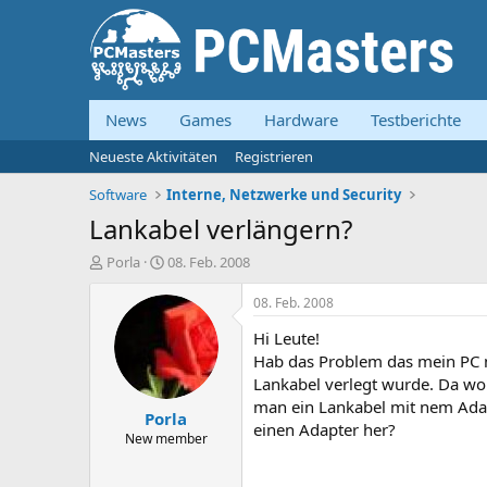
News
Games
Hardware
Testberichte
Neueste Aktivitäten
Registrieren
Software
Interne, Netzwerke und Security
Lankabel verlängern?
E
E
Porla
08. Feb. 2008
r
r
s
s
08. Feb. 2008
t
t
Hi Leute!
e
e
l
l
Hab das Problem das mein PC n
l
l
Lankabel verlegt wurde. Da wo er
e
t
man ein Lankabel mit nem Ada
Porla
r
a
einen Adapter her?
m
New member