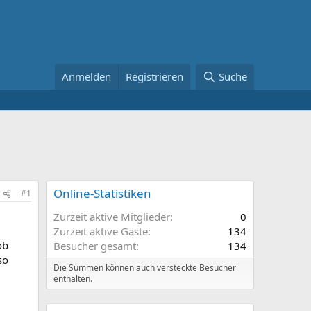
Anmelden
Registrieren
Suche
Online-Statistiken
#1
Zurzeit aktive Mitglieder
0
Zurzeit aktive Gäste
134
ob
Besucher gesamt
134
so
Die Summen können auch versteckte Besucher
enthalten.