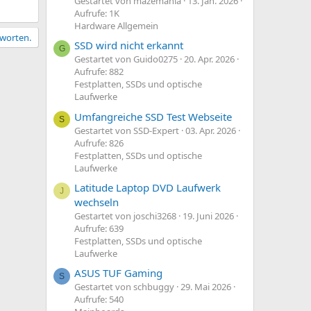
Gestartet von mazemania
13. Jan. 2026
Aufrufe: 1K
Hardware Allgemein
tworten.
SSD wird nicht erkannt
G
Gestartet von Guido0275
20. Apr. 2026
Aufrufe: 882
Festplatten, SSDs und optische
Laufwerke
Umfangreiche SSD Test Webseite
S
Gestartet von SSD-Expert
03. Apr. 2026
Aufrufe: 826
Festplatten, SSDs und optische
Laufwerke
Latitude Laptop DVD Laufwerk
J
wechseln
Gestartet von joschi3268
19. Juni 2026
Aufrufe: 639
Festplatten, SSDs und optische
Laufwerke
ASUS TUF Gaming
S
Gestartet von schbuggy
29. Mai 2026
Aufrufe: 540