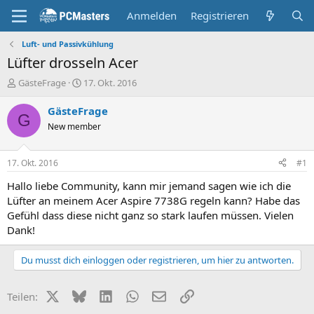
Anmelden
Registrieren
Luft- und Passivkühlung
Lüfter drosseln Acer
E
E
GästeFrage
17. Okt. 2016
r
r
s
s
GästeFrage
G
t
t
New member
e
e
l
l
l
l
17. Okt. 2016
#1
e
t
r
a
Hallo liebe Community, kann mir jemand sagen wie ich die
m
Lüfter an meinem Acer Aspire 7738G regeln kann? Habe das
Gefühl dass diese nicht ganz so stark laufen müssen. Vielen
Dank!
Du musst dich einloggen oder registrieren, um hier zu antworten.
X (Twitter)
Bluesky
LinkedIn
WhatsApp
E-Mail
Link
Teilen: