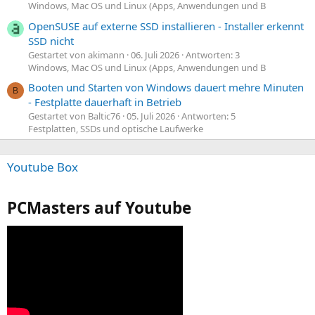
Windows, Mac OS und Linux (Apps, Anwendungen und B
OpenSUSE auf externe SSD installieren - Installer erkennt
SSD nicht
Gestartet von akimann
06. Juli 2026
Antworten: 3
Windows, Mac OS und Linux (Apps, Anwendungen und B
Booten und Starten von Windows dauert mehre Minuten
B
- Festplatte dauerhaft in Betrieb
Gestartet von Baltic76
05. Juli 2026
Antworten: 5
Festplatten, SSDs und optische Laufwerke
Youtube Box
PCMasters auf Youtube