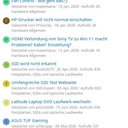
Fan Control - wie geht das?;)
M
Gestartet von mazemania
13. Jan. 2026
Aufrufe: 2K
Hardware Allgemein
HP-Drucker will nicht normal einschalten
F
Gestartet von FFGorcky
18. Jan. 2026
Aufrufe: 2K
Hardware Allgemein
HDMI Verbindung von Sony TV zu Win 11 macht
M
Probleme? Kabel? Einstellung?
Gestartet von mazemania
13. Jan. 2026
Aufrufe: 1K
Hardware Allgemein
SSD wird nicht erkannt
G
Gestartet von Guido0275
20. Apr. 2026
Aufrufe: 876
Festplatten, SSDs und optische Laufwerke
Umfangreiche SSD Test Webseite
S
Gestartet von SSD-Expert
03. Apr. 2026
Aufrufe: 820
Festplatten, SSDs und optische Laufwerke
Latitude Laptop DVD Laufwerk wechseln
J
Gestartet von joschi3268
19. Juni 2026
Aufrufe: 634
Festplatten, SSDs und optische Laufwerke
ASUS TUF Gaming
S
Gestartet von schbuggy
29. Mai 2026
Aufrufe: 531