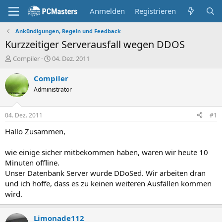
Anmelden
Registrieren
Ankündigungen, Regeln und Feedback
Kurzzeitiger Serverausfall wegen DDOS
E
E
Compiler
04. Dez. 2011
r
r
s
s
Compiler
t
t
Administrator
e
e
l
l
l
l
04. Dez. 2011
#1
e
t
r
a
Hallo Zusammen,
m
wie einige sicher mitbekommen haben, waren wir heute 10
Minuten offline.
Unser Datenbank Server wurde DDoSed. Wir arbeiten dran
und ich hoffe, dass es zu keinen weiteren Ausfällen kommen
wird.
Limonade112