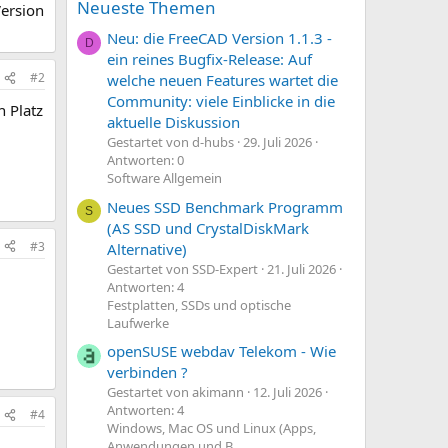
Neueste Themen
Version
Neu: die FreeCAD Version 1.1.3 -
D
ein reines Bugfix-Release: Auf
#2
welche neuen Features wartet die
Community: viele Einblicke in die
h Platz
aktuelle Diskussion
Gestartet von d-hubs
29. Juli 2026
Antworten: 0
Software Allgemein
Neues SSD Benchmark Programm
S
(AS SSD und CrystalDiskMark
#3
Alternative)
Gestartet von SSD-Expert
21. Juli 2026
Antworten: 4
Festplatten, SSDs und optische
Laufwerke
openSUSE webdav Telekom - Wie
verbinden ?
Gestartet von akimann
12. Juli 2026
Antworten: 4
#4
Windows, Mac OS und Linux (Apps,
Anwendungen und B