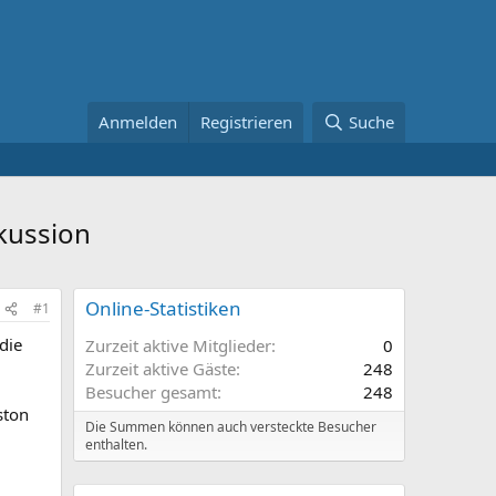
Anmelden
Registrieren
Suche
kussion
Online-Statistiken
#1
die
Zurzeit aktive Mitglieder
0
Zurzeit aktive Gäste
248
Besucher gesamt
248
ston
Die Summen können auch versteckte Besucher
enthalten.