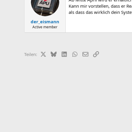
Kann mir vorstellen, dass er Re
als dass das wirklich dein Syst
der_eismann
Active member
X (Twitter)
Bluesky
LinkedIn
WhatsApp
E-Mail
Link
Teilen: