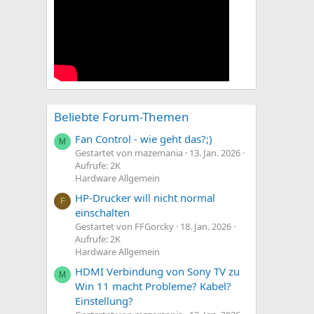
Beliebte Forum-Themen
Fan Control - wie geht das?;)
M
Gestartet von mazemania
13. Jan. 2026
Aufrufe: 2K
Hardware Allgemein
HP-Drucker will nicht normal
F
einschalten
Gestartet von FFGorcky
18. Jan. 2026
Aufrufe: 2K
Hardware Allgemein
HDMI Verbindung von Sony TV zu
M
Win 11 macht Probleme? Kabel?
Einstellung?