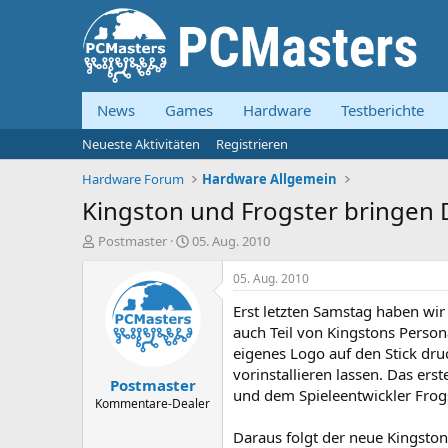
News
Games
Hardware
Testberichte
Neueste Aktivitäten
Registrieren
Hardware Forum
Hardware Allgemein
Kingston und Frogster bringen 
E
E
Postmaster
05. Aug. 2010
r
r
s
s
05. Aug. 2010
t
t
Erst letzten Samstag haben wir
e
e
l
l
auch Teil von Kingstons Perso
l
l
eigenes Logo auf den Stick dr
e
t
vorinstallieren lassen. Das er
Postmaster
r
a
und dem Spieleentwickler Frogs
m
Kommentare-Dealer
Daraus folgt der neue Kingston