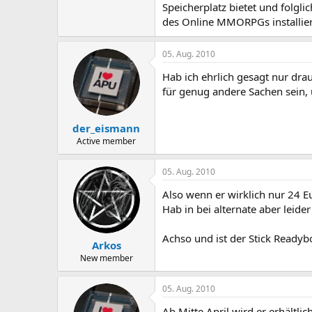
Speicherplatz bietet und folgli
des Online MMORPGs installiert,
05. Aug. 2010
Hab ich ehrlich gesagt nur drau
für genug andere Sachen sein, u
der_eismann
Active member
05. Aug. 2010
Also wenn er wirklich nur 24 Eu
Hab in bei alternate aber leider
Achso und ist der Stick Readyb
Arkos
New member
05. Aug. 2010
Ab Mitte April wird er erhältlic