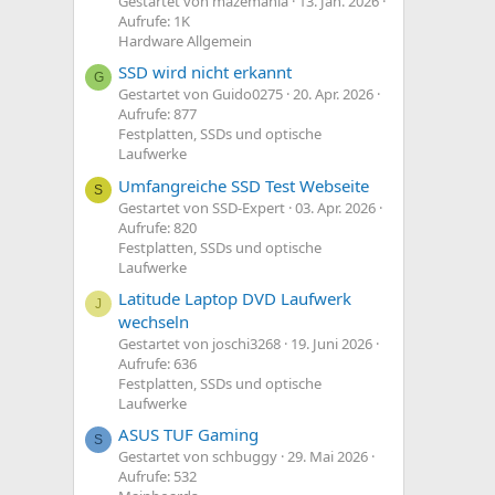
Gestartet von mazemania
13. Jan. 2026
Aufrufe: 1K
Hardware Allgemein
SSD wird nicht erkannt
G
Gestartet von Guido0275
20. Apr. 2026
Aufrufe: 877
Festplatten, SSDs und optische
Laufwerke
Umfangreiche SSD Test Webseite
S
Gestartet von SSD-Expert
03. Apr. 2026
Aufrufe: 820
Festplatten, SSDs und optische
Laufwerke
Latitude Laptop DVD Laufwerk
J
wechseln
Gestartet von joschi3268
19. Juni 2026
Aufrufe: 636
Festplatten, SSDs und optische
Laufwerke
ASUS TUF Gaming
S
Gestartet von schbuggy
29. Mai 2026
Aufrufe: 532