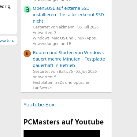
edrig,
OpenSUSE auf externe SSD
installieren - Installer erkennt SSD
nicht
Gestartet von akimann
06. Juli 2026
Antworten: 3
Windows, Mac OS und Linux (Apps,
tworten.
Anwendungen und B
Booten und Starten von Windows
B
dauert mehre Minuten - Festplatte
dauerhaft in Betrieb
Gestartet von Baltic76
05. Juli 2026
Antworten: 5
Festplatten, SSDs und optische
Laufwerke
Youtube Box
PCMasters auf Youtube