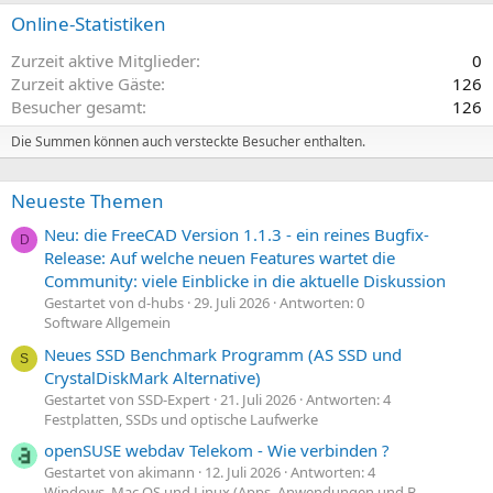
Online-Statistiken
Zurzeit aktive Mitglieder
0
Zurzeit aktive Gäste
126
Besucher gesamt
126
Die Summen können auch versteckte Besucher enthalten.
Neueste Themen
Neu: die FreeCAD Version 1.1.3 - ein reines Bugfix-
D
Release: Auf welche neuen Features wartet die
Community: viele Einblicke in die aktuelle Diskussion
Gestartet von d-hubs
29. Juli 2026
Antworten: 0
Software Allgemein
Neues SSD Benchmark Programm (AS SSD und
S
CrystalDiskMark Alternative)
Gestartet von SSD-Expert
21. Juli 2026
Antworten: 4
Festplatten, SSDs und optische Laufwerke
openSUSE webdav Telekom - Wie verbinden ?
Gestartet von akimann
12. Juli 2026
Antworten: 4
Windows, Mac OS und Linux (Apps, Anwendungen und B