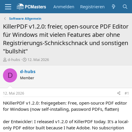
Anmelden
Registrieren
Software Allgemein
KillerPDF v1.2.0: freier, open-source PDF Editor
für Windows mit vielen Features aber ohne
Registrierungs-Schnickschnack und sonstigen
"bullshit"
E
E
d-hubs
12. Mai 2026
r
r
s
s
d-hubs
D
t
t
Member
e
e
l
l
l
l
12. Mai 2026
#1
e
t
r
a
NKillerPDF v1.2.0: freigegeben: Free, open-source PDF editor
m
for Windows (now self-installing, password PDFs, flatten)
der Entwickler: I released v1.2.0 of KillerPDF today. It's a local-
only PDF editor built because I hate Adobe. No subscription