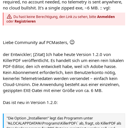
required, no account needed, no telemetry is sent anywhere,
no cloud bullshit. It's a single zipped exe, ~6 MB. :: vgl:
Du hast keine Berechtigung, den Link zu sehen, bitte
Anmelden
oder
Registrieren
😉
Liebe Community auf PCMasters,
der Entwickler; [Zitat] Ich habe heute Version 1.2.0 von
KillerPDF veröffentlicht. Es handelt sich um einen rein lokalen
PDF-Editor, den ich entwickelt habe, weil ich Adobe hasse.
Kein Abonnement erforderlich, kein Benutzerkonto nötig,
keinerlei Telemetriedaten werden versendet – einfach kein
Cloud-Unsinn. Die Anwendung besteht aus einer einzelnen,
gezippten EXE-Datei mit einer Größe von ca. 6 MB.
Das ist neu in Version 1.2.0:
"Die Option „Installieren“ legt das Programm unter
`%LOCALAPPDATA%\Programs\KillerPDF\` ab, fragt, ob KillerPDF als