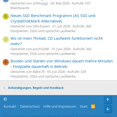
Gestartet von schbuggy
29. Mai 2026
Aufrufe: 537
Mainboards
Neues SSD Benchmark Programm (AS SSD und
S
CrystalDiskMark Alternative)
Gestartet von SSD-Expert
21. Juli 2026
Aufrufe: 364
Festplatten, SSDs und optische Laufwerke
Wo ist mein Thread, CD Laufwerk funktioniert nicht
J
mehr?
Gestartet von joschi3268
19. Juni 2026
Aufrufe: 343
Festplatten, SSDs und optische Laufwerke
Booten und Starten von Windows dauert mehre Minuten
B
- Festplatte dauerhaft in Betrieb
Gestartet von Baltic76
05. Juli 2026
Aufrufe: 329
Festplatten, SSDs und optische Laufwerke
Ankündigungen, Regeln und Feedback
Obe
Kontakt
Datenschutz
Hilfe und Impressum
Start
R
Unt
S
S
®
SEO by XenVibe
|
Community platform by XenForo
© 2010-2026 XenForo Ltd.