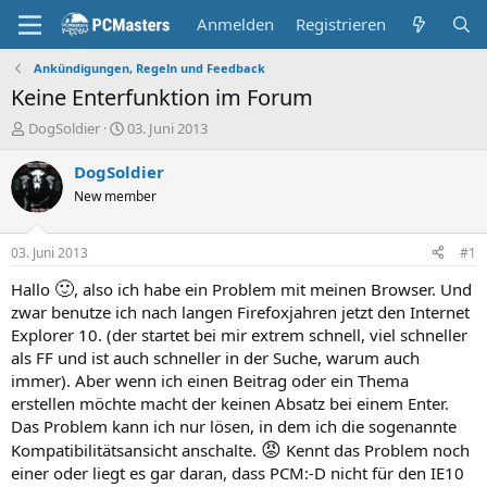
Anmelden
Registrieren
Ankündigungen, Regeln und Feedback
Keine Enterfunktion im Forum
E
E
DogSoldier
03. Juni 2013
r
r
s
s
DogSoldier
t
t
New member
e
e
l
l
l
l
03. Juni 2013
#1
e
t
r
a
🙂
Hallo
, also ich habe ein Problem mit meinen Browser. Und
m
zwar benutze ich nach langen Firefoxjahren jetzt den Internet
Explorer 10. (der startet bei mir extrem schnell, viel schneller
als FF und ist auch schneller in der Suche, warum auch
immer). Aber wenn ich einen Beitrag oder ein Thema
erstellen möchte macht der keinen Absatz bei einem Enter.
Das Problem kann ich nur lösen, in dem ich die sogenannte
😡
Kompatibilitätsansicht anschalte.
Kennt das Problem noch
einer oder liegt es gar daran, dass PCM:-D nicht für den IE10