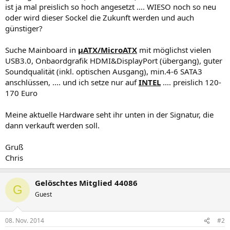
ist ja mal preislich so hoch angesetzt .... WIESO noch so neu
oder wird dieser Sockel die Zukunft werden und auch
günstiger?
Suche Mainboard in
µATX/MicroATX
mit möglichst vielen
USB3.0, Onbaordgrafik HDMI&DisplayPort (übergang), guter
Soundqualität (inkl. optischen Ausgang), min.4-6 SATA3
anschlüssen, .... und ich setze nur auf
INTEL
.... preislich 120-
170 Euro
Meine aktuelle Hardware seht ihr unten in der Signatur, die
dann verkauft werden soll.
Gruß
Chris
Gelöschtes Mitglied 44086
G
Guest
08. Nov. 2014
#2