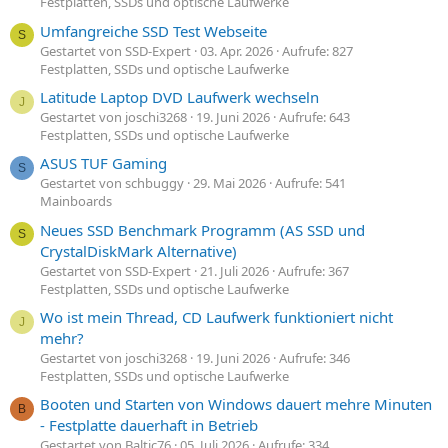
Festplatten, SSDs und optische Laufwerke
Umfangreiche SSD Test Webseite
S
Gestartet von SSD-Expert
03. Apr. 2026
Aufrufe: 827
Festplatten, SSDs und optische Laufwerke
Latitude Laptop DVD Laufwerk wechseln
J
Gestartet von joschi3268
19. Juni 2026
Aufrufe: 643
Festplatten, SSDs und optische Laufwerke
ASUS TUF Gaming
S
Gestartet von schbuggy
29. Mai 2026
Aufrufe: 541
Mainboards
Neues SSD Benchmark Programm (AS SSD und
S
CrystalDiskMark Alternative)
Gestartet von SSD-Expert
21. Juli 2026
Aufrufe: 367
Festplatten, SSDs und optische Laufwerke
Wo ist mein Thread, CD Laufwerk funktioniert nicht
J
mehr?
Gestartet von joschi3268
19. Juni 2026
Aufrufe: 346
Festplatten, SSDs und optische Laufwerke
Booten und Starten von Windows dauert mehre Minuten
B
- Festplatte dauerhaft in Betrieb
Gestartet von Baltic76
05. Juli 2026
Aufrufe: 334