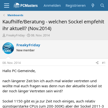
Anmelden
Registrieren
Mainboards
Kaufhilfe/Beratung - welchen Sockel empfehlt
ihr aktuell? (Nov.2014)
E
E
FreakyFriday
08. Nov. 2014
r
r
s
s
FreakyFriday
t
t
New member
e
e
l
l
l
l
08. Nov. 2014
#1
e
t
r
a
Hallo PC-Gemeinde,
m
nach längerer Zeit bin ich auch mal wieder vertreten und
wollte mal euch fragen was denn nun der aktuelle Sockel ist
der noch länger Vertreten sein wird?
Sockel 1150 gibt es ja zur Zeit noch einiges, auch relativ
günstige/starke CPUs (um 200-300€) aber der Sockel 2011-3