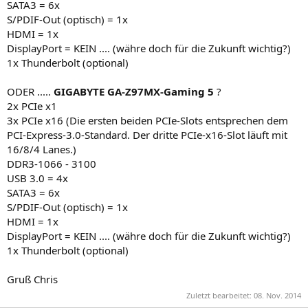
SATA3 = 6x
S/PDIF-Out (optisch) = 1x
HDMI = 1x
DisplayPort = KEIN .... (währe doch für die Zukunft wichtig?)
1x Thunderbolt (optional)
ODER .....
GIGABYTE GA-Z97MX-Gaming 5
?
2x PCIe x1
3x PCIe x16 (Die ersten beiden PCIe-Slots entsprechen dem
PCI-Express-3.0-Standard. Der dritte PCIe-x16-Slot läuft mit
16/8/4 Lanes.)
DDR3-1066 - 3100
USB 3.0 = 4x
SATA3 = 6x
S/PDIF-Out (optisch) = 1x
HDMI = 1x
DisplayPort = KEIN .... (währe doch für die Zukunft wichtig?)
1x Thunderbolt (optional)
Gruß Chris
Zuletzt bearbeitet:
08. Nov. 2014