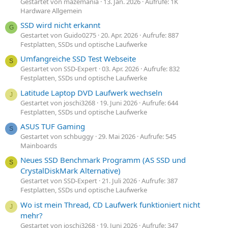
Gestartet von mazemania
13. Jan. 2026
Aufrufe: 1K
Hardware Allgemein
SSD wird nicht erkannt
G
Gestartet von Guido0275
20. Apr. 2026
Aufrufe: 887
Festplatten, SSDs und optische Laufwerke
Umfangreiche SSD Test Webseite
S
Gestartet von SSD-Expert
03. Apr. 2026
Aufrufe: 832
Festplatten, SSDs und optische Laufwerke
Latitude Laptop DVD Laufwerk wechseln
J
Gestartet von joschi3268
19. Juni 2026
Aufrufe: 644
Festplatten, SSDs und optische Laufwerke
ASUS TUF Gaming
S
Gestartet von schbuggy
29. Mai 2026
Aufrufe: 545
Mainboards
Neues SSD Benchmark Programm (AS SSD und
S
CrystalDiskMark Alternative)
Gestartet von SSD-Expert
21. Juli 2026
Aufrufe: 387
Festplatten, SSDs und optische Laufwerke
Wo ist mein Thread, CD Laufwerk funktioniert nicht
J
mehr?
Gestartet von joschi3268
19. Juni 2026
Aufrufe: 347