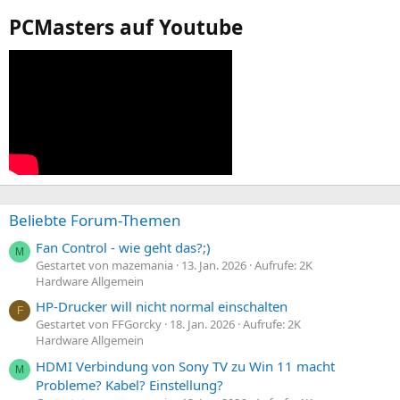
PCMasters auf Youtube
Beliebte Forum-Themen
Fan Control - wie geht das?;)
M
Gestartet von mazemania
13. Jan. 2026
Aufrufe: 2K
Hardware Allgemein
HP-Drucker will nicht normal einschalten
F
Gestartet von FFGorcky
18. Jan. 2026
Aufrufe: 2K
Hardware Allgemein
HDMI Verbindung von Sony TV zu Win 11 macht
M
Probleme? Kabel? Einstellung?