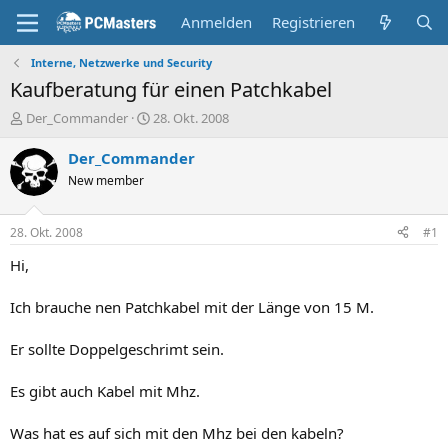
Anmelden
Registrieren
Interne, Netzwerke und Security
Kaufberatung für einen Patchkabel
E
E
Der_Commander
28. Okt. 2008
r
r
s
s
Der_Commander
t
t
New member
e
e
l
l
l
l
28. Okt. 2008
#1
e
t
r
a
Hi,
m
Ich brauche nen Patchkabel mit der Länge von 15 M.
Er sollte Doppelgeschrimt sein.
Es gibt auch Kabel mit Mhz.
Was hat es auf sich mit den Mhz bei den kabeln?