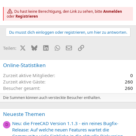
Du hast keine Berechtigung, den Link zu sehen, bitte
Anmelden
oder
Registrieren
Du musst dich einloggen oder registrieren, um hier zu antworten.
X (Twitter)
Bluesky
LinkedIn
WhatsApp
E-Mail
Link
Teilen:
Online-Statistiken
Zurzeit aktive Mitglieder
0
Zurzeit aktive Gäste
260
Besucher gesamt
260
Die Summen können auch versteckte Besucher enthalten.
Neueste Themen
Neu: die FreeCAD Version 1.1.3 - ein reines Bugfix-
D
Release: Auf welche neuen Features wartet die
Community: viele Einblicke in die aktuelle Diskussion