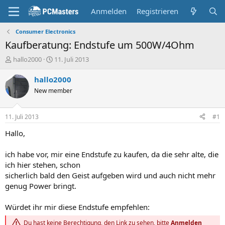
Anmelden
Registrieren
Consumer Electronics
Kaufberatung: Endstufe um 500W/4Ohm
E
E
hallo2000
11. Juli 2013
r
r
s
s
hallo2000
t
t
New member
e
e
l
l
l
l
11. Juli 2013
#1
e
t
r
a
Hallo,
m
ich habe vor, mir eine Endstufe zu kaufen, da die sehr alte, die
ich hier stehen, schon
sicherlich bald den Geist aufgeben wird und auch nicht mehr
genug Power bringt.
Würdet ihr mir diese Endstufe empfehlen:
Du hast keine Berechtigung, den Link zu sehen, bitte
Anmelden