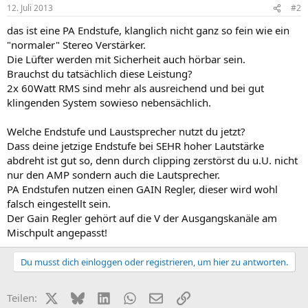
12. Juli 2013
#2
das ist eine PA Endstufe, klanglich nicht ganz so fein wie ein
"normaler" Stereo Verstärker.
Die Lüfter werden mit Sicherheit auch hörbar sein.
Brauchst du tatsächlich diese Leistung?
2x 60Watt RMS sind mehr als ausreichend und bei gut
klingenden System sowieso nebensächlich.
Welche Endstufe und Laustsprecher nutzt du jetzt?
Dass deine jetzige Endstufe bei SEHR hoher Lautstärke
abdreht ist gut so, denn durch clipping zerstörst du u.U. nicht
nur den AMP sondern auch die Lautsprecher.
PA Endstufen nutzen einen GAIN Regler, dieser wird wohl
falsch eingestellt sein.
Der Gain Regler gehört auf die V der Ausgangskanäle am
Mischpult angepasst!
Du musst dich einloggen oder registrieren, um hier zu antworten.
X (Twitter)
Bluesky
LinkedIn
WhatsApp
E-Mail
Link
Teilen: