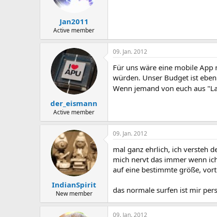
Jan2011
Active member
09. Jan. 2012
Für uns wäre eine mobile App 
würden. Unser Budget ist eben 
Wenn jemand von euch aus "La
der_eismann
Active member
09. Jan. 2012
mal ganz ehrlich, ich versteh d
mich nervt das immer wenn ich
auf eine bestimmte größe, vorte
IndianSpirit
das normale surfen ist mir per
New member
09. Jan. 2012