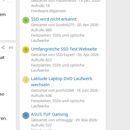
Gestartet von mazemania
13. Jan. 2026
Aufrufe: 1K
Hardware Allgemein
rem
SSD wird nicht erkannt
G
Gestartet von Guido0275
20. Apr. 2026
Aufrufe: 880
Festplatten, SSDs und optische
Laufwerke
#9
Umfangreiche SSD Test Webseite
S
Gestartet von SSD-Expert
03. Apr. 2026
hat
Aufrufe: 823
Festplatten, SSDs und optische
Laufwerke
Latitude Laptop DVD Laufwerk
J
wechseln
Gestartet von joschi3268
19. Juni 2026
 so
Aufrufe: 638
Festplatten, SSDs und optische
Laufwerke
ASUS TUF Gaming
S
ren.
Gestartet von schbuggy
29. Mai 2026
Aufrufe: 537