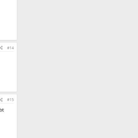
#14
#15
bt