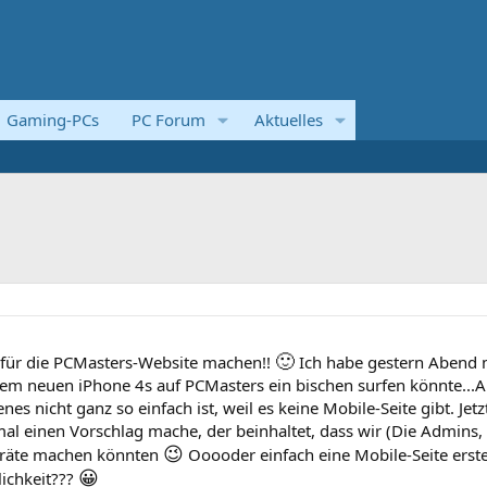
Gaming-PCs
PC Forum
Aktuelles
🙂
g für die PCMasters-Website machen!!
Ich habe gestern Abend 
nem neuen iPhone 4s auf PCMasters ein bischen surfen könnte...
enes nicht ganz so einfach ist, weil es keine Mobile-Seite gibt. Jet
 mal einen Vorschlag mache, der beinhaltet, dass wir (Die Admins, 
😉
Geräte machen könnten
Ooooder einfach eine Mobile-Seite erstel
😀
lichkeit???