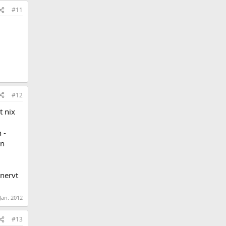
#11
#12
t nix
 -
an
enervt
 Jan. 2012
#13