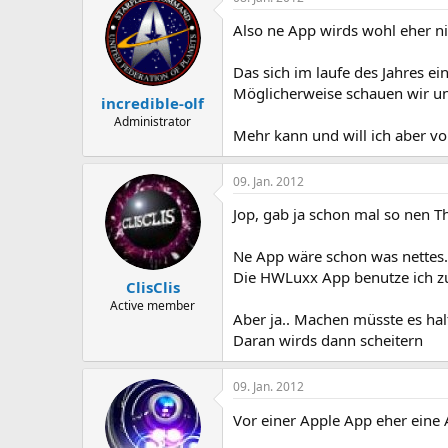
Also ne App wirds wohl eher n
Das sich im laufe des Jahres e
Möglicherweise schauen wir un
incredible-olf
Administrator
Mehr kann und will ich aber vo
09. Jan. 2012
Jop, gab ja schon mal so nen T
Ne App wäre schon was nettes.. 
Die HWLuxx App benutze ich zum
ClisClis
Active member
Aber ja.. Machen müsste es hal
Daran wirds dann scheitern
09. Jan. 2012
Vor einer Apple App eher eine