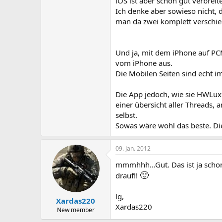
iOS ist aber schon gut verbreit
Ich denke aber sowieso nicht, 
man da zwei komplett verschi
Und ja, mit dem iPhone auf PCM
vom iPhone aus.
Die Mobilen Seiten sind echt im
Die App jedoch, wie sie HWLuxx 
einer übersicht aller Threads, 
selbst.
Sowas wäre wohl das beste. Di
09. Jan. 2012
mmmhhh...Gut. Das ist ja schon
🙂
drauf!!
lg,
Xardas220
Xardas220
New member