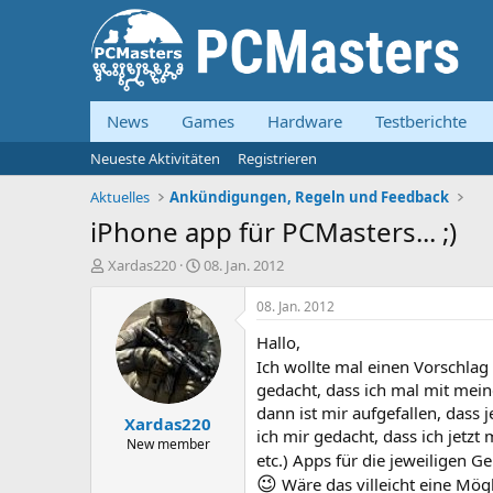
News
Games
Hardware
Testberichte
Neueste Aktivitäten
Registrieren
Aktuelles
Ankündigungen, Regeln und Feedback
iPhone app für PCMasters... ;)
E
E
Xardas220
08. Jan. 2012
r
r
s
s
08. Jan. 2012
t
t
Hallo,
e
e
l
l
Ich wollte mal einen Vorschla
l
l
gedacht, dass ich mal mit mei
e
t
dann ist mir aufgefallen, dass j
Xardas220
r
a
ich mir gedacht, dass ich jetzt
m
New member
etc.) Apps für die jeweiligen 
😉
Wäre das villeicht eine Mög