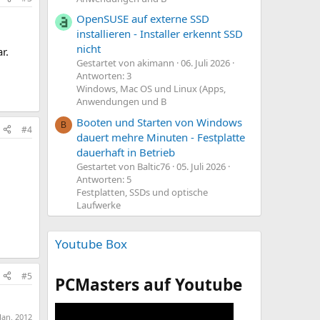
OpenSUSE auf externe SSD
installieren - Installer erkennt SSD
nicht
r.
Gestartet von akimann
06. Juli 2026
Antworten: 3
Windows, Mac OS und Linux (Apps,
Anwendungen und B
Booten und Starten von Windows
B
#4
dauert mehre Minuten - Festplatte
dauerhaft in Betrieb
Gestartet von Baltic76
05. Juli 2026
Antworten: 5
Festplatten, SSDs und optische
Laufwerke
Youtube Box
#5
PCMasters auf Youtube
 Jan. 2012