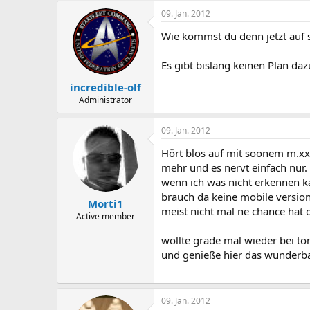
09. Jan. 2012
Wie kommst du denn jetzt auf
Es gibt bislang keinen Plan dazu
incredible-olf
Administrator
09. Jan. 2012
Hört blos auf mit soonem m.xxx.
mehr und es nervt einfach nur.
wenn ich was nicht erkennen ka
brauch da keine mobile version
Morti1
meist nicht mal ne chance hat 
Active member
wollte grade mal wieder bei to
und genieße hier das wunderb
09. Jan. 2012