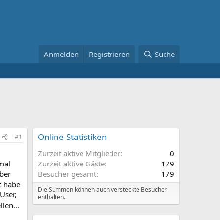
Anmelden
Registrieren
Suche
Online-Statistiken
#1
Zurzeit aktive Mitglieder
0
mal
Zurzeit aktive Gäste
179
Aber
Besucher gesamt
179
zt habe
Die Summen können auch versteckte Besucher
User,
enthalten.
len...