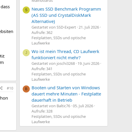
Mainboards
 dass
Neues SSD Benchmark Programm
S
(AS SSD und CrystalDiskMark
Alternative)
Gestartet von SSD-Expert
21. Juli 2026
ebsiten
Aufrufe: 362
Festplatten, SSDs und optische
Laufwerke
Wo ist mein Thread, CD Laufwerk
J
Mit
funktioniert nicht mehr?
um
Gestartet von joschi3268
19. Juni 2026
Aufrufe: 341
Festplatten, SSDs und optische
Laufwerke
Booten und Starten von Windows
#10
B
dauert mehre Minuten - Festplatte
chon
dauerhaft in Betrieb
Gestartet von Baltic76
05. Juli 2026
Aufrufe: 328
Festplatten, SSDs und optische
Laufwerke