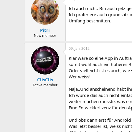
Ich auch nicht. Bin auch jetz 
Ich präferiere auch grundsätzl
Umfang beschnitten.
Pitri
New member
09. Jan. 2012
Klar wäre so eine App in Auftra
somit wohl auch ein höheres B
Oder vielleicht ist es auch, wi
Wer weiss!!
ClisClis
Active member
Naja..Und anscheinend habt ih
Ich würde das auch nicht einf
weiter machen müsste, was ei
Eine Entwicklerlizenz für den
Und obs dann erst für Android 
Was jetzt besser ist, weiss nic