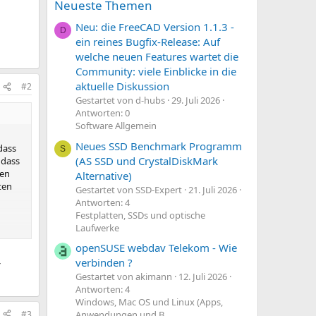
Neueste Themen
Neu: die FreeCAD Version 1.1.3 -
D
ein reines Bugfix-Release: Auf
welche neuen Features wartet die
Community: viele Einblicke in die
aktuelle Diskussion
#2
Gestartet von d-hubs
29. Juli 2026
Antworten: 0
Software Allgemein
Neues SSD Benchmark Programm
dass
S
(AS SSD und CrystalDiskMark
 dass
nen
Alternative)
ten
Gestartet von SSD-Expert
21. Juli 2026
Antworten: 4
Festplatten, SSDs und optische
Laufwerke
openSUSE webdav Telekom - Wie
verbinden ?
Gestartet von akimann
12. Juli 2026
Antworten: 4
Windows, Mac OS und Linux (Apps,
#3
Anwendungen und B