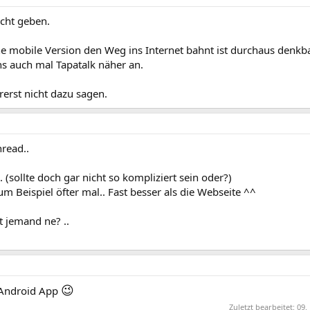
icht geben.
ine mobile Version den Weg ins Internet bahnt ist durchaus denkba
s auch mal Tapatalk näher an.
rerst nicht dazu sagen.
hread..
(sollte doch gar nicht so kompliziert sein oder?)
 Beispiel öfter mal.. Fast besser als die Webseite ^^
t jemand ne? ..
😉
 Android App
Zuletzt bearbeitet:
09.