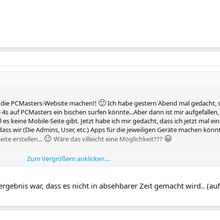
🙂
ür die PCMasters-Website machen!!
Ich habe gestern Abend mal gedacht, 
s auf PCMasters ein bischen surfen könnte...Aber dann ist mir aufgefallen,
il es keine Mobile-Seite gibt. Jetzt habe ich mir gedacht, dass ich jetzt mal ei
dass wir (Die Admins, User, etc.) Apps für die jeweiligen Geräte machen könn
😉
😀
te erstellen...
Wäre das villeicht eine Möglichkeit???
Zum Vergrößern anklicken....
ebnis war, dass es nicht in absehbarer Zeit gemacht wird.. (auf