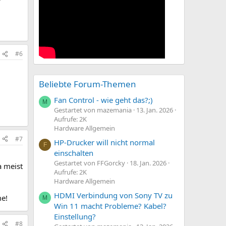
#6
Beliebte Forum-Themen
Fan Control - wie geht das?;)
M
Gestartet von mazemania
13. Jan. 2026
Aufrufe: 2K
Hardware Allgemein
#7
HP-Drucker will nicht normal
F
einschalten
Gestartet von FFGorcky
18. Jan. 2026
a meist
Aufrufe: 2K
Hardware Allgemein
HDMI Verbindung von Sony TV zu
me!
M
Win 11 macht Probleme? Kabel?
Einstellung?
#8