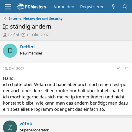
Anmelden
Registrieren
Interne, Netzwerke und Security
Ip ständig ändern
E
E
Delfini
13. Okt. 2007
r
r
s
s
Delfini
D
t
t
New member
e
e
l
l
l
l
13. Okt. 2007
#1
e
t
r
a
Hallo,
m
ich chatte über W-lan und habe aber auch noch einen fest-pc
der auch über den selben router nur halt über kabel chattet.
ich möchte gerne das sich meine Ip immer ändert und nicht
konstant bleibt. Wie kann man das ändern benötigt man dazu
ein spezielles Programm oder geht das einfach so.
z0Ink
Z
Super-Moderator