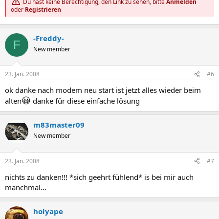
Du hast keine Berechtigung, den Link zu sehen, bitte
Anmelden
oder
Registrieren
-Freddy-
F
New member
23. Jan. 2008
#6
ok danke nach modem neu start ist jetzt alles wieder beim
😀
alten
danke für diese einfache lösung
m83master09
New member
23. Jan. 2008
#7
nichts zu danken!!! *sich geehrt fühlend* is bei mir auch
manchmal...
holyape