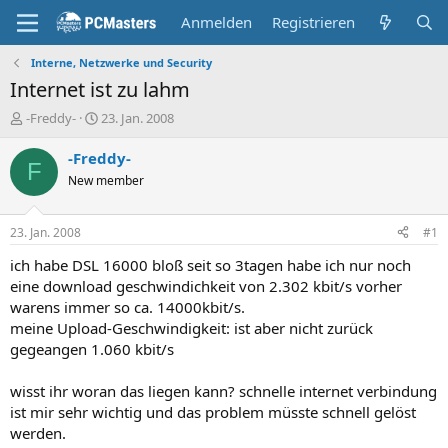
Anmelden
Registrieren
Interne, Netzwerke und Security
Internet ist zu lahm
E
E
-Freddy-
23. Jan. 2008
r
r
s
s
-Freddy-
F
t
t
New member
e
e
l
l
l
l
23. Jan. 2008
#1
e
t
r
a
ich habe DSL 16000 bloß seit so 3tagen habe ich nur noch
m
eine download geschwindichkeit von 2.302 kbit/s vorher
warens immer so ca. 14000kbit/s.
meine Upload-Geschwindigkeit: ist aber nicht zurück
gegeangen 1.060 kbit/s
wisst ihr woran das liegen kann? schnelle internet verbindung
ist mir sehr wichtig und das problem müsste schnell gelöst
werden.