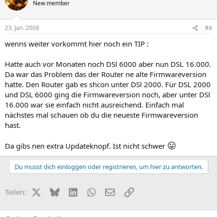
New member
23. Jan. 2008
#8
wenns weiter vorkommt hier noch ein TIP :
Hatte auch vor Monaten noch DSl 6000 aber nun DSL 16.000.
Da war das Problem das der Router ne alte Firmwareversion
hatte. Den Router gab es shcon unter DSl 2000. Für DSL 2000
und DSL 6000 ging die Firmwareversion noch, aber unter DSl
16.000 war sie einfach nicht ausreichend. Einfach mal
nächstes mal schauen ob du die neueste Firmwareversion
hast.
😛
Da gibs nen extra Updateknopf. Ist nicht schwer
Du musst dich einloggen oder registrieren, um hier zu antworten.
X (Twitter)
Bluesky
LinkedIn
WhatsApp
E-Mail
Link
Teilen: