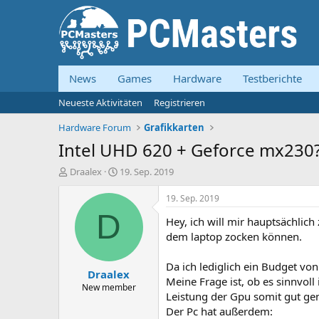
News
Games
Hardware
Testberichte
Neueste Aktivitäten
Registrieren
Hardware Forum
Grafikkarten
Intel UHD 620 + Geforce mx230
E
E
Draalex
19. Sep. 2019
r
r
s
s
19. Sep. 2019
t
t
D
Hey, ich will mir hauptsächlich
e
e
l
l
dem laptop zocken können.
l
l
e
t
Da ich lediglich ein Budget vo
Draalex
r
a
Meine Frage ist, ob es sinnvol
m
New member
Leistung der Gpu somit gut ge
Der Pc hat außerdem: