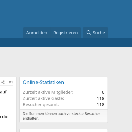
Anmelden
Registrieren
Suche
Online-Statistiken
#1
 auf
Zurzeit aktive Mitglieder
0
Zurzeit aktive Gäste
118
Besucher gesamt
118
Die Summen können auch versteckte Besucher
b die
enthalten.