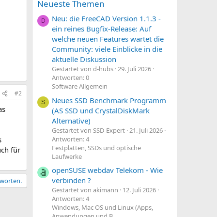
Neueste Themen
Neu: die FreeCAD Version 1.1.3 -
D
ein reines Bugfix-Release: Auf
welche neuen Features wartet die
Community: viele Einblicke in die
aktuelle Diskussion
Gestartet von d-hubs
29. Juli 2026
Antworten: 0
Software Allgemein
#2
Neues SSD Benchmark Programm
S
as
(AS SSD und CrystalDiskMark
Alternative)
Gestartet von SSD-Expert
21. Juli 2026
Antworten: 4
s
Festplatten, SSDs und optische
ch für
Laufwerke
openSUSE webdav Telekom - Wie
verbinden ?
tworten.
Gestartet von akimann
12. Juli 2026
Antworten: 4
Windows, Mac OS und Linux (Apps,
Anwendungen und B