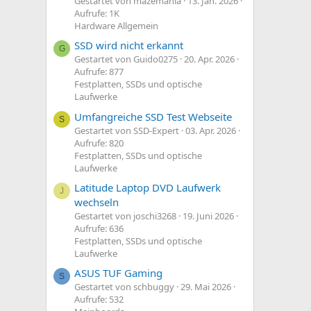
Gestartet von mazemania
13. Jan. 2026
Aufrufe: 1K
Hardware Allgemein
SSD wird nicht erkannt
G
Gestartet von Guido0275
20. Apr. 2026
Aufrufe: 877
Festplatten, SSDs und optische
Laufwerke
Umfangreiche SSD Test Webseite
S
Gestartet von SSD-Expert
03. Apr. 2026
Aufrufe: 820
Festplatten, SSDs und optische
Laufwerke
Latitude Laptop DVD Laufwerk
J
wechseln
Gestartet von joschi3268
19. Juni 2026
Aufrufe: 636
Festplatten, SSDs und optische
Laufwerke
ASUS TUF Gaming
S
Gestartet von schbuggy
29. Mai 2026
Aufrufe: 532