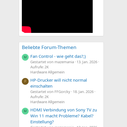
Beliebte Forum-Themen
Fan Control - wie geht das?;)
M
Gestartet von mazemania
13. Jan. 2026
Aufrufe: 2K
Hardware Allgemein
HP-Drucker will nicht normal
F
einschalten
Gestartet von FFGorcky
18. Jan. 2026
Aufrufe: 2K
Hardware Allgemein
HDMI Verbindung von Sony TV zu
M
Win 11 macht Probleme? Kabel?
Einstellung?