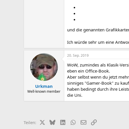
und die genannten Grafikkarte
Ich würde sehr um eine Antwor
20. Sep. 2019
WoW, zumindes als Klasik-Versi
eben ein Office-Book.
Aber selbst wenn du jetzt meh
sinniges "Gamer-Book" zu kau
Urkman
haben bedingt durch ihre Leist
Well-known member
die Uni.
X (Twitter)
Bluesky
LinkedIn
WhatsApp
E-Mail
Link
Teilen: