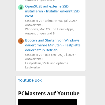
OpenSUSE auf externe SSD
installieren - Installer erkennt SSD
nicht
Gestartet von akimann
06. Juli 2026
Antworten: 3
Windows, Mac OS und Linux (Apps,
Anwendungen und B
Booten und Starten von Windows
B
dauert mehre Minuten - Festplatte
dauerhaft in Betrieb
Gestartet von Baltic76
05. Juli 2026
Antworten: 5
Festplatten, SSDs und optische
Laufwerke
Youtube Box
PCMasters auf Youtube