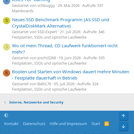
S
Gestartet von schbuggy
29. Mai 2026
Aufrufe: 531
Mainboards
Neues SSD Benchmark Programm (AS SSD und
S
CrystalDiskMark Alternative)
Gestartet von SSD-Expert
21. Juli 2026
Aufrufe: 346
Festplatten, SSDs und optische Laufwerke
Wo ist mein Thread, CD Laufwerk funktioniert nicht
J
mehr?
Gestartet von joschi3268
19. Juni 2026
Aufrufe: 335
Festplatten, SSDs und optische Laufwerke
Booten und Starten von Windows dauert mehre Minuten
B
- Festplatte dauerhaft in Betrieb
Gestartet von Baltic76
05. Juli 2026
Aufrufe: 324
Festplatten, SSDs und optische Laufwerke
Interne, Netzwerke und Security
Obe
Kontakt
Datenschutz
Hilfe und Impressum
Start
R
Unt
S
S
®