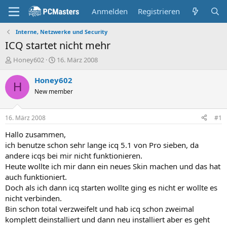
Anmelden
Registrieren
Interne, Netzwerke und Security
ICQ startet nicht mehr
E
E
Honey602
16. März 2008
r
r
s
s
Honey602
H
t
t
New member
e
e
l
l
l
l
16. März 2008
#1
e
t
r
a
Hallo zusammen,
m
ich benutze schon sehr lange icq 5.1 von Pro sieben, da
andere icqs bei mir nicht funktionieren.
Heute wollte ich mir dann ein neues Skin machen und das hat
auch funktioniert.
Doch als ich dann icq starten wollte ging es nicht er wollte es
nicht verbinden.
Bin schon total verzweifelt und hab icq schon zweimal
komplett deinstalliert und dann neu installiert aber es geht