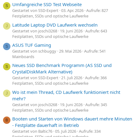
Umfangreiche SSD Test Webseite
S
Gestartet von SSD-Expert
03. Apr. 2026
Aufrufe: 827
Festplatten, SSDs und optische Laufwerke
Latitude Laptop DVD Laufwerk wechseln
J
Gestartet von joschi3268
19. Juni 2026
Aufrufe: 643
Festplatten, SSDs und optische Laufwerke
ASUS TUF Gaming
S
Gestartet von schbuggy
29. Mai 2026
Aufrufe: 541
Mainboards
Neues SSD Benchmark Programm (AS SSD und
S
CrystalDiskMark Alternative)
Gestartet von SSD-Expert
21. Juli 2026
Aufrufe: 366
Festplatten, SSDs und optische Laufwerke
Wo ist mein Thread, CD Laufwerk funktioniert nicht
J
mehr?
Gestartet von joschi3268
19. Juni 2026
Aufrufe: 345
Festplatten, SSDs und optische Laufwerke
Booten und Starten von Windows dauert mehre Minuten
B
- Festplatte dauerhaft in Betrieb
Gestartet von Baltic76
05. Juli 2026
Aufrufe: 334
Festplatten, SSDs und optische Laufwerke