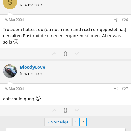
S
New member
19. Mai 2004
#26
Trotzdem hättest du (da noch niemand nach dir gepostet hat)
den alten Post mit dem neuen ergänzen können. Aber was
🙂
solls
P
N
0
o
e
s
g
BloodyLove
i
a
New member
t
t
i
i
19. Mai 2004
#27
v
v
🙂
entschuldigung
e
e
S
S
P
N
0
t
t
o
e
i
i
s
g
Vorherige
1
2
m
m
i
a