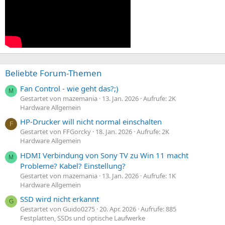
Beliebte Forum-Themen
Fan Control - wie geht das?;)
M
Gestartet von mazemania
13. Jan. 2026
Aufrufe: 2K
Hardware Allgemein
HP-Drucker will nicht normal einschalten
F
Gestartet von FFGorcky
18. Jan. 2026
Aufrufe: 2K
Hardware Allgemein
HDMI Verbindung von Sony TV zu Win 11 macht
M
Probleme? Kabel? Einstellung?
Gestartet von mazemania
13. Jan. 2026
Aufrufe: 1K
Hardware Allgemein
SSD wird nicht erkannt
G
Gestartet von Guido0275
20. Apr. 2026
Aufrufe: 885
Festplatten, SSDs und optische Laufwerke