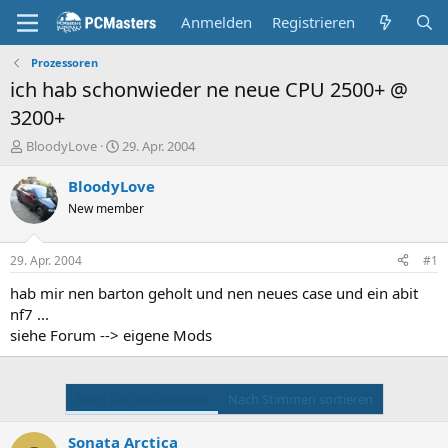
Anmelden
Registrieren
Prozessoren
ich hab schonwieder ne neue CPU 2500+ @
3200+
E
E
BloodyLove
29. Apr. 2004
r
r
s
s
BloodyLove
t
t
New member
e
e
l
l
l
l
29. Apr. 2004
#1
e
t
r
a
hab mir nen barton geholt und nen neues case und ein abit
m
nf7 ...
siehe Forum --> eigene Mods
Nach Datum sortieren
Nach Stimmen sortieren
Sonata Arctica