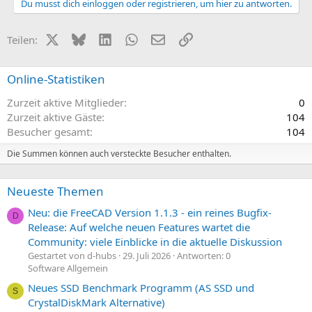
Du musst dich einloggen oder registrieren, um hier zu antworten.
m
m
t
t
e
e
i
i
X (Twitter)
Bluesky
LinkedIn
WhatsApp
E-Mail
Link
Teilen:
v
v
e
e
Online-Statistiken
S
S
t
t
Zurzeit aktive Mitglieder
0
i
i
Zurzeit aktive Gäste
104
m
m
Besucher gesamt
104
m
m
Die Summen können auch versteckte Besucher enthalten.
e
e
Neueste Themen
Neu: die FreeCAD Version 1.1.3 - ein reines Bugfix-
D
Release: Auf welche neuen Features wartet die
Community: viele Einblicke in die aktuelle Diskussion
Gestartet von d-hubs
29. Juli 2026
Antworten: 0
Software Allgemein
Neues SSD Benchmark Programm (AS SSD und
S
CrystalDiskMark Alternative)