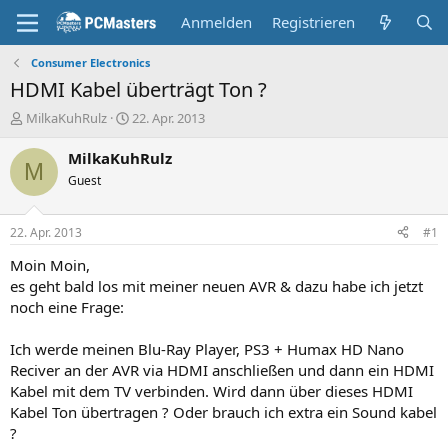
Anmelden
Registrieren
Consumer Electronics
HDMI Kabel überträgt Ton ?
E
E
MilkaKuhRulz
22. Apr. 2013
r
r
s
s
MilkaKuhRulz
M
t
t
Guest
e
e
l
l
l
l
22. Apr. 2013
#1
e
t
r
a
Moin Moin,
m
es geht bald los mit meiner neuen AVR & dazu habe ich jetzt
noch eine Frage:
Ich werde meinen Blu-Ray Player, PS3 + Humax HD Nano
Reciver an der AVR via HDMI anschließen und dann ein HDMI
Kabel mit dem TV verbinden. Wird dann über dieses HDMI
Kabel Ton übertragen ? Oder brauch ich extra ein Sound kabel
?