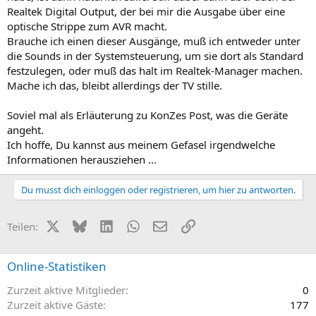
Realtek Digital Output, der bei mir die Ausgabe über eine
optische Strippe zum AVR macht.
Brauche ich einen dieser Ausgänge, muß ich entweder unter
die Sounds in der Systemsteuerung, um sie dort als Standard
festzulegen, oder muß das halt im Realtek-Manager machen.
Mache ich das, bleibt allerdings der TV stille.
Soviel mal als Erläuterung zu KonZes Post, was die Geräte
angeht.
Ich hoffe, Du kannst aus meinem Gefasel irgendwelche
Informationen herausziehen ...
Du musst dich einloggen oder registrieren, um hier zu antworten.
X (Twitter)
Bluesky
LinkedIn
WhatsApp
E-Mail
Link
Teilen:
Online-Statistiken
Zurzeit aktive Mitglieder
0
Zurzeit aktive Gäste
177