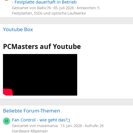
- Festplatte dauerhaft in Betrieb
Gestartet von Baltic76
05. Juli 2026
Antworten: 5
Festplatten, SSDs und optische Laufwerke
Youtube Box
PCMasters auf Youtube
Beliebte Forum-Themen
Fan Control - wie geht das?;)
M
Gestartet von mazemania
13. Jan. 2026
Aufrufe: 2K
Hardware Allgemein