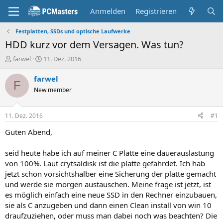
Anmelden
Registrieren
Festplatten, SSDs und optische Laufwerke
HDD kurz vor dem Versagen. Was tun?
E
E
farwel
11. Dez. 2016
r
r
s
s
farwel
F
t
t
New member
e
e
l
l
l
l
11. Dez. 2016
#1
e
t
r
a
Guten Abend,
m
seid heute habe ich auf meiner C Platte eine dauerauslastung
von 100%. Laut crytsaldisk ist die platte gefährdet. Ich hab
jetzt schon vorsichtshalber eine Sicherung der platte gemacht
und werde sie morgen austauschen. Meine frage ist jetzt, ist
es möglich einfach eine neue SSD in den Rechner einzubauen,
sie als C anzugeben und dann einen Clean install von win 10
draufzuziehen, oder muss man dabei noch was beachten? Die