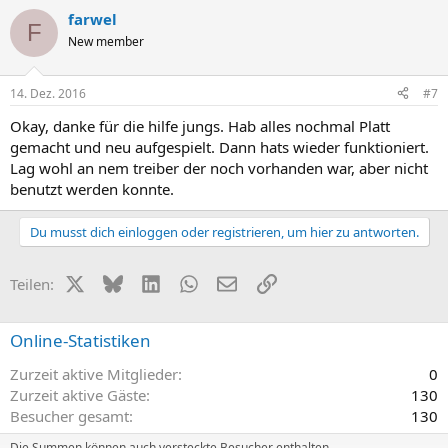
farwel
F
New member
14. Dez. 2016
#7
Okay, danke für die hilfe jungs. Hab alles nochmal Platt
gemacht und neu aufgespielt. Dann hats wieder funktioniert.
Lag wohl an nem treiber der noch vorhanden war, aber nicht
benutzt werden konnte.
Du musst dich einloggen oder registrieren, um hier zu antworten.
X (Twitter)
Bluesky
LinkedIn
WhatsApp
E-Mail
Link
Teilen:
Online-Statistiken
Zurzeit aktive Mitglieder
0
Zurzeit aktive Gäste
130
Besucher gesamt
130
Die Summen können auch versteckte Besucher enthalten.