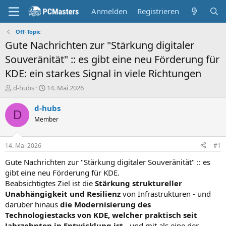
Anmelden
Registrieren
Off-Topic
Gute Nachrichten zur "Stärkung digitaler
Souveränität" :: es gibt eine neu Förderung für
KDE: ein starkes Signal in viele Richtungen
E
E
d-hubs
14. Mai 2026
r
r
s
s
d-hubs
D
t
t
Member
e
e
l
l
l
l
14. Mai 2026
#1
e
t
r
a
Gute Nachrichten zur "Stärkung digitaler Souveränität" :: es
m
gibt eine neu Förderung für KDE.
Beabsichtigtes Ziel ist die
Stärkung struktureller
Unabhängigkeit und Resilienz
von Infrastrukturen - und
darüber hinaus
die Modernisierung des
Technologiestacks von KDE, welcher praktisch seit
Jahrzehnten in Entwicklung ist
- und mit als eine der