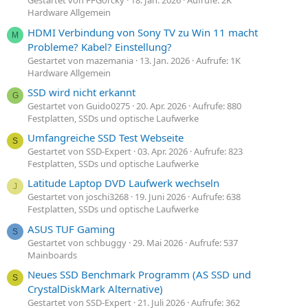
Gestartet von FFGorcky
18. Jan. 2026
Aufrufe: 2K
Hardware Allgemein
HDMI Verbindung von Sony TV zu Win 11 macht
M
Probleme? Kabel? Einstellung?
Gestartet von mazemania
13. Jan. 2026
Aufrufe: 1K
Hardware Allgemein
SSD wird nicht erkannt
G
Gestartet von Guido0275
20. Apr. 2026
Aufrufe: 880
Festplatten, SSDs und optische Laufwerke
Umfangreiche SSD Test Webseite
S
Gestartet von SSD-Expert
03. Apr. 2026
Aufrufe: 823
Festplatten, SSDs und optische Laufwerke
Latitude Laptop DVD Laufwerk wechseln
J
Gestartet von joschi3268
19. Juni 2026
Aufrufe: 638
Festplatten, SSDs und optische Laufwerke
ASUS TUF Gaming
S
Gestartet von schbuggy
29. Mai 2026
Aufrufe: 537
Mainboards
Neues SSD Benchmark Programm (AS SSD und
S
CrystalDiskMark Alternative)
Gestartet von SSD-Expert
21. Juli 2026
Aufrufe: 362