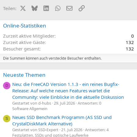
X (Twitter)
Bluesky
LinkedIn
WhatsApp
E-Mail
Link
Teilen:
Online-Statistiken
Zurzeit aktive Mitglieder
0
Zurzeit aktive Gäste
132
Besucher gesamt
132
Die Summen können auch versteckte Besucher enthalten.
Neueste Themen
Neu: die FreeCAD Version 1.1.3 - ein reines Bugfix-
D
Release: Auf welche neuen Features wartet die
Community: viele Einblicke in die aktuelle Diskussion
Gestartet von d-hubs
29. Juli 2026
Antworten: 0
Software Allgemein
Neues SSD Benchmark Programm (AS SSD und
S
CrystalDiskMark Alternative)
Gestartet von SSD-Expert
21. Juli 2026
Antworten: 4
Festplatten, SSDs und optische Laufwerke