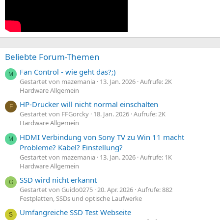
Beliebte Forum-Themen
Fan Control - wie geht das?;)
M
Gestartet von mazemania
13. Jan. 2026
Aufrufe: 2K
Hardware Allgemein
HP-Drucker will nicht normal einschalten
F
Gestartet von FFGorcky
18. Jan. 2026
Aufrufe: 2K
Hardware Allgemein
HDMI Verbindung von Sony TV zu Win 11 macht
M
Probleme? Kabel? Einstellung?
Gestartet von mazemania
13. Jan. 2026
Aufrufe: 1K
Hardware Allgemein
SSD wird nicht erkannt
G
Gestartet von Guido0275
20. Apr. 2026
Aufrufe: 882
Festplatten, SSDs und optische Laufwerke
Umfangreiche SSD Test Webseite
S