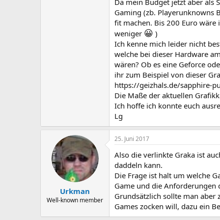
Da mein Budget jetzt aber als S
Gaming (zb. Playerunknowns B
fit machen. Bis 200 Euro wäre i
😀
weniger
)
Ich kenne mich leider nicht be
welche bei dieser Hardware am
wären? Ob es eine Geforce oder
ihr zum Beispiel von dieser Gra
https://geizhals.de/sapphire
Die Maße der aktuellen Grafikk
Ich hoffe ich konnte euch ausr
Lg
25. Juni 2017
Also die verlinkte Graka ist au
daddeln kann.
Die Frage ist halt um welche Ga
Game und die Anforderungen da
Urkman
Grundsätzlich sollte man aber
Well-known member
Games zocken will, dazu ein B