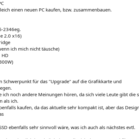
PC
gleich einen neuen PC kaufen, bzw. zusammenbauen.
P6-2346eg.
e 2.0 x16)
ridge
nn ich mich nicht täusche)
0 HD
 300W)
Schwerpunkt für das "Upgrade" auf die Grafikkarte und
legen.
te ich noch andere Meinungen hören, da sich viele Leute gibt die s
 als ich.
benfalls kaufen, da das aktuelle sehr kompakt ist, aber das Desig
as
SSD ebenfalls sehr sinnvoll wäre, was ich auch als nächstes evtl.