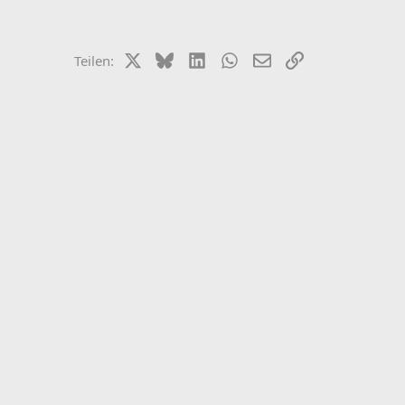
X (Twitter)
Bluesky
LinkedIn
WhatsApp
E-Mail
Link
Teilen: