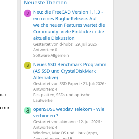
Neueste Themen
Neu: die FreeCAD Version 1.1.3 -
D
ein reines Bugfix-Release: Auf
welche neuen Features wartet die
Community: viele Einblicke in die
aktuelle Diskussion
Gestartet von d-hubs
29. Juli 2026
Antworten: 0
Software Allgemein
Neues SSD Benchmark Programm
S
(AS SSD und CrystalDiskMark
Alternative)
Gestartet von SSD-Expert
21. Juli 2026
Antworten: 4
ich
Festplatten, SSDs und optische
Laufwerke
n mir
openSUSE webdav Telekom - Wie
verbinden ?
Gestartet von akimann
12. Juli 2026
Antworten: 4
Windows, Mac OS und Linux (Apps,
Anwendungen und B