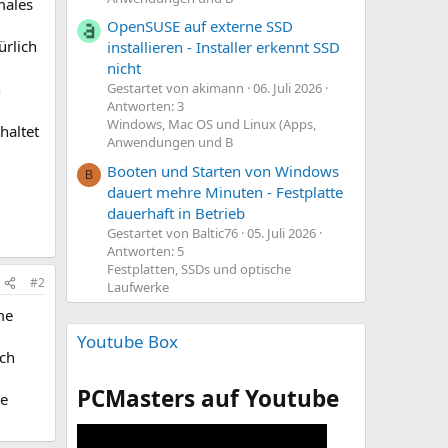
males
OpenSUSE auf externe SSD
ürlich
installieren - Installer erkennt SSD
nicht
n
Gestartet von akimann
06. Juli 2026
Antworten: 3
Windows, Mac OS und Linux (Apps,
haltet
Anwendungen und B
Booten und Starten von Windows
B
dauert mehre Minuten - Festplatte
dauerhaft in Betrieb
.
Gestartet von Baltic76
05. Juli 2026
Antworten: 5
Festplatten, SSDs und optische
#2
Laufwerke
me
Youtube Box
ich
PCMasters auf Youtube
re