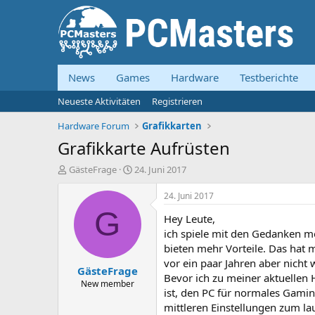
News
Games
Hardware
Testberichte
Neueste Aktivitäten
Registrieren
Hardware Forum
Grafikkarten
Grafikkarte Aufrüsten
E
E
GästeFrage
24. Juni 2017
r
r
s
s
24. Juni 2017
t
t
G
Hey Leute,
e
e
l
l
ich spiele mit den Gedanken me
l
l
bieten mehr Vorteile. Das hat 
e
t
vor ein paar Jahren aber nicht 
GästeFrage
r
a
Bevor ich zu meiner aktuellen
m
New member
ist, den PC für normales Gamin
mittleren Einstellungen zum la