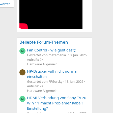
tworten.
Beliebte Forum-Themen
Fan Control - wie geht das?;)
M
Gestartet von mazemania
13. Jan. 2026
Aufrufe: 2K
Hardware Allgemein
HP-Drucker will nicht normal
F
einschalten
Gestartet von FFGorcky
18. Jan. 2026
Aufrufe: 2K
Hardware Allgemein
HDMI Verbindung von Sony TV zu
M
Win 11 macht Probleme? Kabel?
Einstellung?