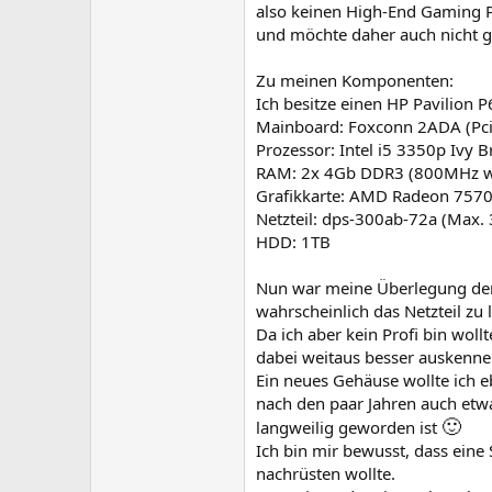
also keinen High-End Gaming 
und möchte daher auch nicht 
Zu meinen Komponenten:
Ich besitze einen HP Pavilion 
Mainboard: Foxconn 2ADA (Pci
Prozessor: Intel i5 3350p Ivy B
RAM: 2x 4Gb DDR3 (800MHz we
Grafikkarte: AMD Radeon 757
Netzteil: dps-300ab-72a (Max.
HDD: 1TB
Nun war meine Überlegung den 
wahrscheinlich das Netzteil zu 
Da ich aber kein Profi bin woll
dabei weitaus besser auskennen
Ein neues Gehäuse wollte ich e
nach den paar Jahren auch etw
🙂
langweilig geworden ist
Ich bin mir bewusst, dass eine 
nachrüsten wollte.