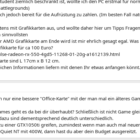
tudent ziemlich beschränkt ist, wollte ich den PC erstmal für nor
attlegrounds)
ch jedoch bereit für die Aufrüstung zu zahlen. (Im besten Fall nat
stens mit Grafikkarten aus, und wollte daher hier um Tipps Frage
 sinnvollsten
 AMD Grafikkarte am Ende wird ist mir ehrlich gesagt egal. Was 
fikkarte für ca 100 Euro?
-pulse-radeon-rx-550-4gd5-11268-01-20g-a1612139.html
arte sind L 17cm x B 12 cm.
eichen Informationen liefern mit denen Ihr etwas anfangen könnt
ch nur eine bessere "Office-Karte" mit der man mal ein älteres Ga
mes geht es da bei dir überhaubt? Schließlich ist nicht Game gle
zu sind dementsprechend deutlich unterschiedlich.
 zu einer GTX1050ti greifen, zumindest wenn man auch mal neue
eQuiet NT mit 400W, dann hast du aber dein Budget ausgereitzt.