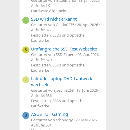
Gestartet von mazemania
13. Jan. 2026
Aufrufe: 1K
Hardware Allgemein
SSD wird nicht erkannt
G
Gestartet von Guido0275
20. Apr. 2026
Aufrufe: 877
Festplatten, SSDs und optische
Laufwerke
Umfangreiche SSD Test Webseite
S
Gestartet von SSD-Expert
03. Apr. 2026
Aufrufe: 820
Festplatten, SSDs und optische
Laufwerke
Latitude Laptop DVD Laufwerk
J
wechseln
Gestartet von joschi3268
19. Juni 2026
Aufrufe: 636
Festplatten, SSDs und optische
Laufwerke
ASUS TUF Gaming
S
Gestartet von schbuggy
29. Mai 2026
Aufrufe: 531