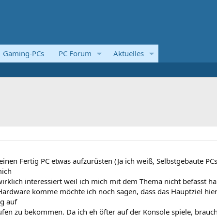
Gaming-PCs
PC Forum
Aktuelles
inen Fertig PC etwas aufzurüsten (Ja ich weiß, Selbstgebaute PC
mich
wirklich interessiert weil ich mich mit dem Thema nicht befasst ha
 Hardware komme möchte ich noch sagen, dass das Hauptziel hie
g auf
ufen zu bekommen. Da ich eh öfter auf der Konsole spiele, brauch