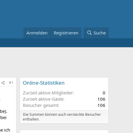
Anmelden
Registrieren
Suche
Online-Statistiken
#1
Zurzeit aktive Mitglieder
0
s
Zurzeit aktive Gäste
106
Besucher gesamt
106
be).
Die Summen können auch versteckte Besucher
rbei
enthalten.
e ich