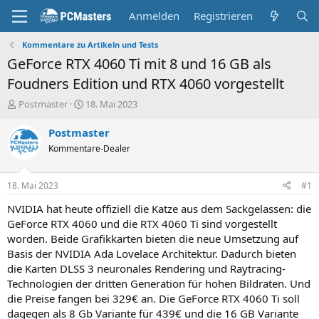
Anmelden
Registrieren
Kommentare zu Artikeln und Tests
GeForce RTX 4060 Ti mit 8 und 16 GB als
Foudners Edition und RTX 4060 vorgestellt
E
E
Postmaster
18. Mai 2023
r
r
s
s
Postmaster
t
t
Kommentare-Dealer
e
e
l
l
l
l
18. Mai 2023
#1
e
t
r
a
NVIDIA hat heute offiziell die Katze aus dem Sackgelassen: die
m
GeForce RTX 4060 und die RTX 4060 Ti sind vorgestellt
worden. Beide Grafikkarten bieten die neue Umsetzung auf
Basis der NVIDIA Ada Lovelace Architektur. Dadurch bieten
die Karten DLSS 3 neuronales Rendering und Raytracing-
Technologien der dritten Generation für hohen Bildraten. Und
die Preise fangen bei 329€ an. Die GeForce RTX 4060 Ti soll
dagegen als 8 Gb Variante für 439€ und die 16 GB Variante