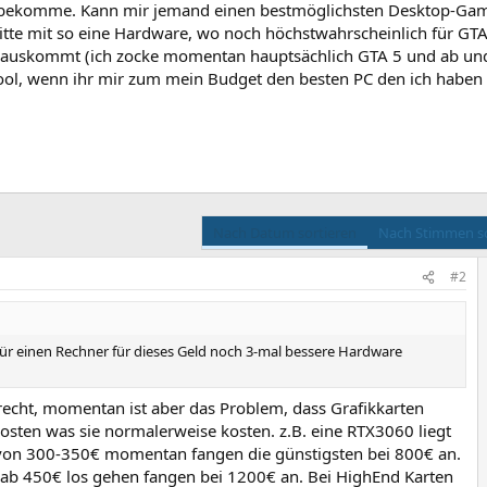
 bekomme. Kann mir jemand einen bestmöglichsten Desktop-Ga
tte mit so eine Hardware, wo noch höchstwahrscheinlich für GTA
 rauskommt (ich zocke momentan hauptsächlich GTA 5 und ab un
cool, wenn ihr mir zum mein Budget den besten PC den ich haben
Nach Datum sortieren
Nach Stimmen so
#2
für einen Rechner für dieses Geld noch 3-mal bessere Hardware
recht, momentan ist aber das Problem, dass Grafikkarten
osten was sie normalerweise kosten. z.B. eine RTX3060 liegt
 von 300-350€ momentan fangen die günstigsten bei 800€ an.
 ab 450€ los gehen fangen bei 1200€ an. Bei HighEnd Karten