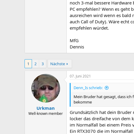
noch 3-mal bessere Hardware
PC empfehlen? Wenn es geht bi
ausreichen wird wenn es bald
auch Call of Duty). Wäre echt 
empfehlen würdet.
MfG
Dennis
1
2
3
Nächste
07. Juni 2021
Denn_Is schrieb:
Mein Bruder hat gesagt, dass ich 
bekomme
Urkman
Grundsätzlich hat dein Bruder 
Well-known member
locker das dreifache von dem k
im Normalfall bei einem Preis
Ein RTX3070 die im Normalfall