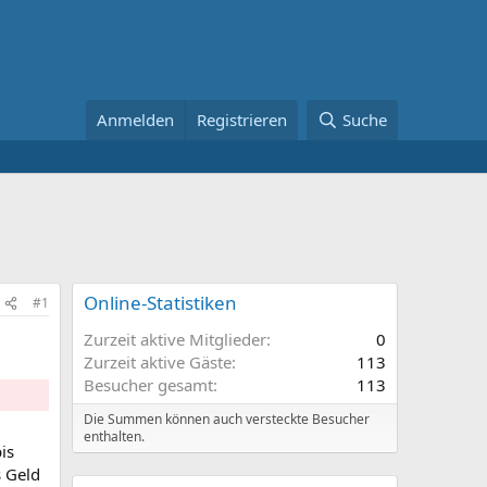
Anmelden
Registrieren
Suche
Online-Statistiken
#1
Zurzeit aktive Mitglieder
0
Zurzeit aktive Gäste
113
Besucher gesamt
113
Die Summen können auch versteckte Besucher
enthalten.
is
s Geld