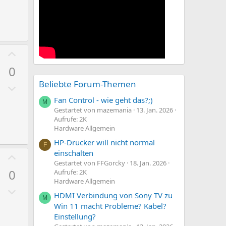
e
v
m
t
e
m
i
S
e
v
t
e
i
P
S
m
o
0
t
m
s
i
e
Beliebte Forum-Themen
N
i
m
e
t
Fan Control - wie geht das?;)
M
m
g
Gestartet von mazemania
13. Jan. 2026
i
e
Aufrufe: 2K
a
v
Hardware Allgemein
t
e
HP-Drucker will nicht normal
i
F
S
einschalten
P
v
t
Gestartet von FFGorcky
18. Jan. 2026
o
e
i
0
Aufrufe: 2K
s
Hardware Allgemein
S
m
N
i
t
m
HDMI Verbindung von Sony TV zu
M
e
t
i
Win 11 macht Probleme? Kabel?
e
g
i
Einstellung?
m