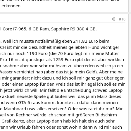
e erkennen.
#10
el Core i7-965, 6 GB Ram, Sapphire R9 380 4 GB.
en, weil ich musste notfallmäßig eben 211,82 Euro beim
ICH ist mir die Gesundheit meines geliebten Hund wichtiger
e ich nur noch 1190 Euro (die 70 Euro legt mir meine Mutter
ro 16 nicht günstiger als 1259 Euro gibt der ist aber wirklich
usnahme aber war sehr mühsam zu überreden weil ich ja ein
sser vernichtet hab (aber das ist ja mein Geld). Aber meine
 mir garantiert nicht dazu und ich soll mir ganz gut überlegen
 oder einen Laptop für den Preis das ist ihr egal ich soll es mir
 jetzt wirklich will. Mir fällt die Entscheidung schwer. Laptop
 aktuell neueste Spiele gut laufen weil das ja im März dieses
 Und wenn GTA 6 raus kommt könnte ich dafür dann meinen
d Mainboard usw. alles ersetzen? Oder was ratet ihr mir? Mir
 weil von Rechner würde ich schon mit größeren Bildschirm
 Grafikkarte, aber Laptop dann hab ich halt ein auch sehr
enn wir Urlaub fahren oder sonst wohin dann wird mir auch