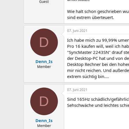
Guest
Wie halt schon geschrieben wur
sind extrem überteuert.
07. Juni 2021
D
Ich habe mich zu 99,99% ument
Pro 16 kaufen will, weil ich 
"SyncMaster 2243SN" drauf steh
der Desktop-PC hat und von dem
Denn_Is
Desktop Rechner bei den hohen
Member
mir nicht reichen. Und außerd
extrem süchtig bin....
07. Juni 2021
D
Sind 165Hz schädlich/gefährlic
Sehschwäche und leichtes schiel
Denn_Is
Member