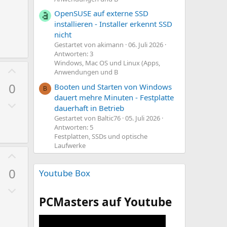
v
t
OpenSUSE auf externe SSD
e
i
installieren - Installer erkennt SSD
S
m
nicht
t
m
Gestartet von akimann
06. Juli 2026
Antworten: 3
i
e
Windows, Mac OS und Linux (Apps,
P
m
Anwendungen und B
o
m
0
Booten und Starten von Windows
B
s
e
dauert mehre Minuten - Festplatte
N
i
dauerhaft in Betrieb
e
t
Gestartet von Baltic76
05. Juli 2026
g
Antworten: 5
i
Festplatten, SSDs und optische
a
v
Laufwerke
t
e
P
i
S
o
0
Youtube Box
v
t
s
e
N
i
i
S
e
PCMasters auf Youtube
m
t
t
g
m
i
i
a