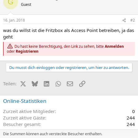
G
Guest
16. Jan. 2018
#2
was du willst ist die Fritzbox als Access Point betreiben, ja das
geht
Du hast keine Berechtigung, den Link zu sehen, bitte
Anmelden
oder
Registrieren
Du musst dich einloggen oder registrieren, um hier zu antworten.
X (Twitter)
Bluesky
LinkedIn
WhatsApp
E-Mail
Link
Teilen:
Online-Statistiken
Zurzeit aktive Mitglieder
0
Zurzeit aktive Gäste
244
Besucher gesamt
244
Die Summen können auch versteckte Besucher enthalten.