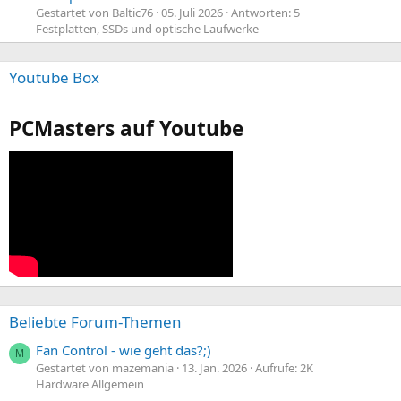
Gestartet von Baltic76
05. Juli 2026
Antworten: 5
Festplatten, SSDs und optische Laufwerke
Youtube Box
PCMasters auf Youtube
Beliebte Forum-Themen
Fan Control - wie geht das?;)
M
Gestartet von mazemania
13. Jan. 2026
Aufrufe: 2K
Hardware Allgemein