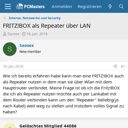
Anmelden
Registrieren
Interne, Netzwerke und Security
FRITZ!BOX als Repeater über LAN
E
E
Saosex
16. Jan. 2018
r
r
s
s
Saosex
S
t
t
New member
e
e
l
l
l
l
16. Jan. 2018
#1
e
t
r
a
Wie ich bereits erfahren habe kann man eine FRITZ!BOX auch
m
als Repeater nutzen in dem man sie über Wlan mit dem
Hauptrouter verbindet. Meine Frage ist ob ich die Fritz!BOX
die ich als Repeater nutzen möchte auch per Lankabel mit
dem Router verbinden kann um den "Repeater" beliebig(je
nach Kabel) weit weg zu stellen und trotzdem volles Signal zu
haben?
Gelöschtes Mitglied 44086