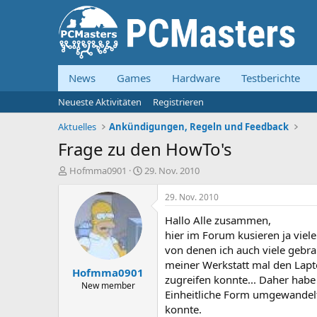
News
Games
Hardware
Testberichte
Neueste Aktivitäten
Registrieren
Aktuelles
Ankündigungen, Regeln und Feedback
Frage zu den HowTo's
E
E
Hofmma0901
29. Nov. 2010
r
r
s
s
29. Nov. 2010
t
t
Hallo Alle zusammen,
e
e
l
l
hier im Forum kusieren ja viel
l
l
von denen ich auch viele gebra
e
t
meiner Werkstatt mal den Lapto
Hofmma0901
r
a
zugreifen konnte... Daher habe 
m
New member
Einheitliche Form umgewandelt 
konnte.