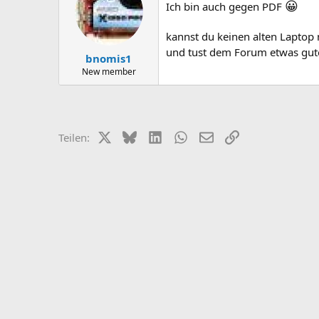
😀
Ich bin auch gegen PDF
kannst du keinen alten Laptop
und tust dem Forum etwas gut
bnomis1
New member
X (Twitter)
Bluesky
LinkedIn
WhatsApp
E-Mail
Link
Teilen: