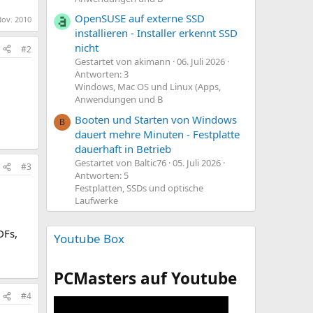
OpenSUSE auf externe SSD
Nov. 2010
installieren - Installer erkennt SSD
nicht
#2
Gestartet von akimann
06. Juli 2026
Antworten: 3
Windows, Mac OS und Linux (Apps,
Anwendungen und B
Booten und Starten von Windows
B
dauert mehre Minuten - Festplatte
dauerhaft in Betrieb
Gestartet von Baltic76
05. Juli 2026
#3
Antworten: 5
Festplatten, SSDs und optische
Laufwerke
DFs,
Youtube Box
PCMasters auf Youtube
#4