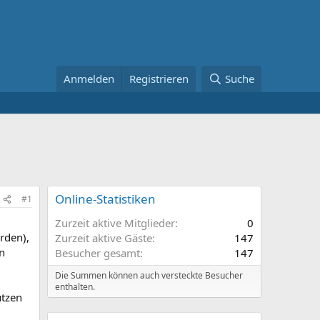
Anmelden
Registrieren
Suche
Online-Statistiken
#1
Zurzeit aktive Mitglieder
0
rden),
Zurzeit aktive Gäste
147
n
Besucher gesamt
147
Die Summen können auch versteckte Besucher
enthalten.
utzen