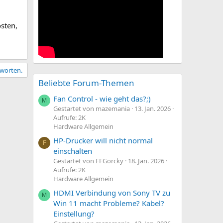
sten,
tworten.
Beliebte Forum-Themen
Fan Control - wie geht das?;)
M
Gestartet von mazemania
13. Jan. 2026
Aufrufe: 2K
Hardware Allgemein
HP-Drucker will nicht normal
F
einschalten
Gestartet von FFGorcky
18. Jan. 2026
Aufrufe: 2K
Hardware Allgemein
HDMI Verbindung von Sony TV zu
M
Win 11 macht Probleme? Kabel?
Einstellung?