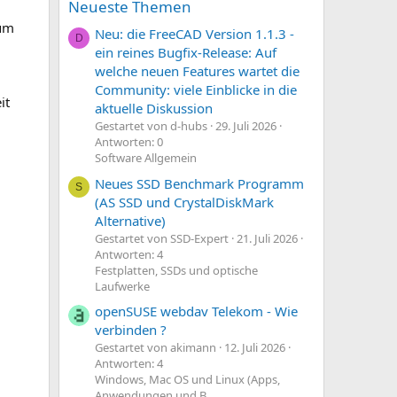
Neueste Themen
zum
Neu: die FreeCAD Version 1.1.3 -
D
ein reines Bugfix-Release: Auf
welche neuen Features wartet die
Community: viele Einblicke in die
it
aktuelle Diskussion
Gestartet von d-hubs
29. Juli 2026
Antworten: 0
Software Allgemein
Neues SSD Benchmark Programm
S
(AS SSD und CrystalDiskMark
Alternative)
Gestartet von SSD-Expert
21. Juli 2026
Antworten: 4
Festplatten, SSDs und optische
Laufwerke
openSUSE webdav Telekom - Wie
verbinden ?
Gestartet von akimann
12. Juli 2026
Antworten: 4
Windows, Mac OS und Linux (Apps,
Anwendungen und B