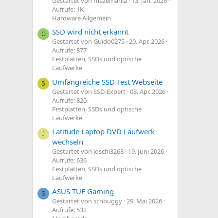
Gestartet von mazemania
13. Jan. 2026
Aufrufe: 1K
Hardware Allgemein
SSD wird nicht erkannt
G
Gestartet von Guido0275
20. Apr. 2026
Aufrufe: 877
Festplatten, SSDs und optische
Laufwerke
Umfangreiche SSD Test Webseite
S
Gestartet von SSD-Expert
03. Apr. 2026
Aufrufe: 820
Festplatten, SSDs und optische
Laufwerke
Latitude Laptop DVD Laufwerk
J
wechseln
Gestartet von joschi3268
19. Juni 2026
Aufrufe: 636
Festplatten, SSDs und optische
Laufwerke
ASUS TUF Gaming
S
Gestartet von schbuggy
29. Mai 2026
Aufrufe: 532