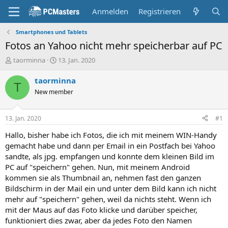
Anmelden
Registrieren
Smartphones und Tablets
Fotos an Yahoo nicht mehr speicherbar auf PC
E
E
taorminna
13. Jan. 2020
r
r
s
s
taorminna
T
t
t
New member
e
e
l
l
l
l
13. Jan. 2020
#1
e
t
r
a
Hallo, bisher habe ich Fotos, die ich mit meinem WIN-Handy
m
gemacht habe und dann per Email in ein Postfach bei Yahoo
sandte, als jpg. empfangen und konnte dem kleinen Bild im
PC auf "speichern" gehen. Nun, mit meinem Android
kommen sie als Thumbnail an, nehmen fast den ganzen
Bildschirm in der Mail ein und unter dem Bild kann ich nicht
mehr auf "speichern" gehen, weil da nichts steht. Wenn ich
mit der Maus auf das Foto klicke und darüber speicher,
funktioniert dies zwar, aber da jedes Foto den Namen