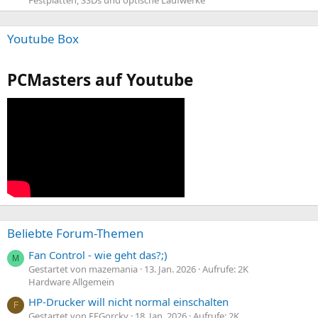
Youtube Box
PCMasters auf Youtube
Beliebte Forum-Themen
Fan Control - wie geht das?;)
M
Gestartet von mazemania
13. Jan. 2026
Aufrufe: 2K
Hardware Allgemein
HP-Drucker will nicht normal einschalten
F
Gestartet von FFGorcky
18. Jan. 2026
Aufrufe: 2K