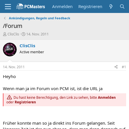
Anmelden
Registrieren
Ankündigungen, Regeln und Feedback
/Forum
E
E
ClisClis
14. Nov. 2011
r
r
s
s
ClisClis
t
t
Active member
e
e
l
l
l
l
14. Nov. 2011
#1
e
t
r
a
Heyho
m
Wenn man ja im Forum von PCM ist, ist die URL ja
Du hast keine Berechtigung, den Link zu sehen, bitte
Anmelden
oder
Registrieren
Früher konnte man so ja direkt ins Forum gelangen. Seit
längerer Zeit ist das nun aber so, dass man dann dennoch auf