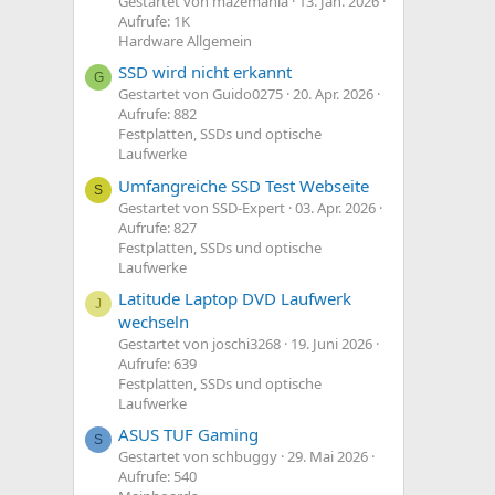
Gestartet von mazemania
13. Jan. 2026
Aufrufe: 1K
Hardware Allgemein
SSD wird nicht erkannt
G
Gestartet von Guido0275
20. Apr. 2026
Aufrufe: 882
Festplatten, SSDs und optische
Laufwerke
Umfangreiche SSD Test Webseite
S
Gestartet von SSD-Expert
03. Apr. 2026
Aufrufe: 827
Festplatten, SSDs und optische
Laufwerke
Latitude Laptop DVD Laufwerk
J
wechseln
Gestartet von joschi3268
19. Juni 2026
Aufrufe: 639
Festplatten, SSDs und optische
Laufwerke
ASUS TUF Gaming
S
Gestartet von schbuggy
29. Mai 2026
Aufrufe: 540