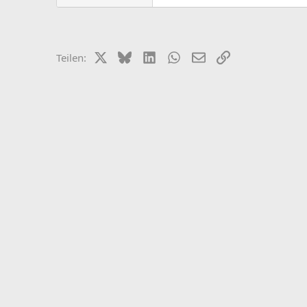
X (Twitter)
Bluesky
LinkedIn
WhatsApp
E-Mail
Link
Teilen: