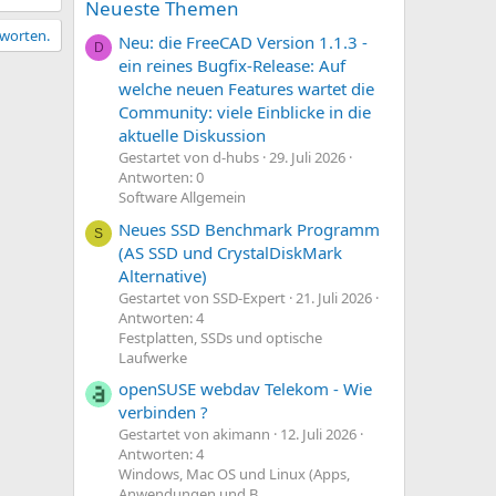
Neueste Themen
tworten.
Neu: die FreeCAD Version 1.1.3 -
D
ein reines Bugfix-Release: Auf
welche neuen Features wartet die
Community: viele Einblicke in die
aktuelle Diskussion
Gestartet von d-hubs
29. Juli 2026
Antworten: 0
Software Allgemein
Neues SSD Benchmark Programm
S
(AS SSD und CrystalDiskMark
Alternative)
Gestartet von SSD-Expert
21. Juli 2026
Antworten: 4
Festplatten, SSDs und optische
Laufwerke
openSUSE webdav Telekom - Wie
verbinden ?
Gestartet von akimann
12. Juli 2026
Antworten: 4
Windows, Mac OS und Linux (Apps,
Anwendungen und B