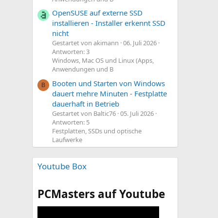
OpenSUSE auf externe SSD
installieren - Installer erkennt SSD
nicht
Gestartet von akimann
06. Juli 2026
Antworten: 3
Windows, Mac OS und Linux (Apps,
Anwendungen und B
Booten und Starten von Windows
B
dauert mehre Minuten - Festplatte
dauerhaft in Betrieb
Gestartet von Baltic76
05. Juli 2026
Antworten: 5
Festplatten, SSDs und optische
Laufwerke
Youtube Box
PCMasters auf Youtube