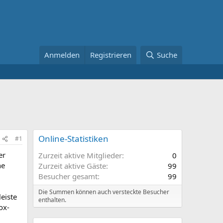
Anmelden
Registrieren
Suche
Online-Statistiken
#1
er
Zurzeit aktive Mitglieder
0
ne
Zurzeit aktive Gäste
99
Besucher gesamt
99
Die Summen können auch versteckte Besucher
leiste
enthalten.
ox-