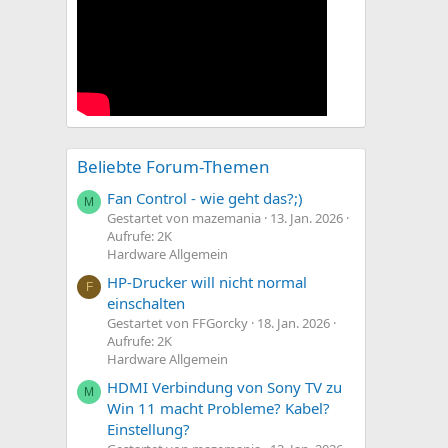
Beliebte Forum-Themen
Fan Control - wie geht das?;)
M
Gestartet von mazemania
13. Jan. 2026
Aufrufe: 2K
Hardware Allgemein
HP-Drucker will nicht normal
F
einschalten
Gestartet von FFGorcky
18. Jan. 2026
Aufrufe: 2K
Hardware Allgemein
HDMI Verbindung von Sony TV zu
M
Win 11 macht Probleme? Kabel?
Einstellung?