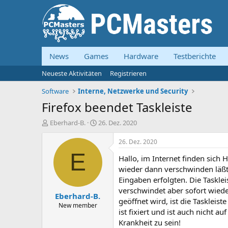
News
Games
Hardware
Testberichte
Neueste Aktivitäten
Registrieren
Software
Interne, Netzwerke und Security
Firefox beendet Taskleiste
E
E
Eberhard-B.
26. Dez. 2020
r
r
s
s
26. Dez. 2020
t
t
E
Hallo, im Internet finden sich 
e
e
l
l
wieder dann verschwinden läßt,
l
l
Eingaben erfolgten. Die Taskle
e
t
verschwindet aber sofort wiede
Eberhard-B.
r
a
geöffnet wird, ist die Taskleist
m
New member
ist fixiert und ist auch nicht a
Krankheit zu sein!