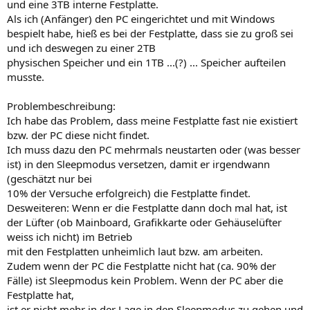
und eine 3TB interne Festplatte.
Als ich (Anfänger) den PC eingerichtet und mit Windows
bespielt habe, hieß es bei der Festplatte, dass sie zu groß sei
und ich deswegen zu einer 2TB
physischen Speicher und ein 1TB ...(?) ... Speicher aufteilen
musste.
Problembeschreibung:
Ich habe das Problem, dass meine Festplatte fast nie existiert
bzw. der PC diese nicht findet.
Ich muss dazu den PC mehrmals neustarten oder (was besser
ist) in den Sleepmodus versetzen, damit er irgendwann
(geschätzt nur bei
10% der Versuche erfolgreich) die Festplatte findet.
Desweiteren: Wenn er die Festplatte dann doch mal hat, ist
der Lüfter (ob Mainboard, Grafikkarte oder Gehäuselüfter
weiss ich nicht) im Betrieb
mit den Festplatten unheimlich laut bzw. am arbeiten.
Zudem wenn der PC die Festplatte nicht hat (ca. 90% der
Fälle) ist Sleepmodus kein Problem. Wenn der PC aber die
Festplatte hat,
ist er nicht mehr in der Lage in den Sleepmodus zu gehen und