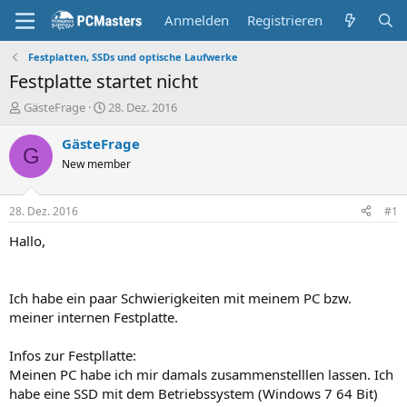
Anmelden
Registrieren
Festplatten, SSDs und optische Laufwerke
Festplatte startet nicht
E
E
GästeFrage
28. Dez. 2016
r
r
s
s
GästeFrage
G
t
t
New member
e
e
l
l
l
l
28. Dez. 2016
#1
e
t
r
a
Hallo,
m
Ich habe ein paar Schwierigkeiten mit meinem PC bzw.
meiner internen Festplatte.
Infos zur Festpllatte:
Meinen PC habe ich mir damals zusammenstelllen lassen. Ich
habe eine SSD mit dem Betriebssystem (Windows 7 64 Bit)