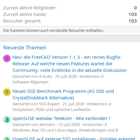
Zurzeit aktive Mitglieder
0
Zurzeit aktive Gäste
103
Besucher gesamt
103
Die Summen können auch versteckte Besucher enthalten.
Neueste Themen
Neu: die FreeCAD Version 1.1.3 - ein reines Bugfix-
D
Release: Auf welche neuen Features wartet die
Community: viele Einblicke in die aktuelle Diskussion
Gestartet von d-hubs
29. Juli 2026
Antworten: 0
Software Allgemein
Neues SSD Benchmark Programm (AS SSD und
S
CrystalDiskMark Alternative)
Gestartet von SSD-Expert
21. Juli 2026
Antworten: 4
Festplatten, SSDs und optische Laufwerke
openSUSE webdav Telekom - Wie verbinden ?
Gestartet von akimann
12. Juli 2026
Antworten: 4
Windows, Mac OS und Linux (Apps, Anwendungen und B
OpenSUSE auf externe SSD installieren - Installer erkennt