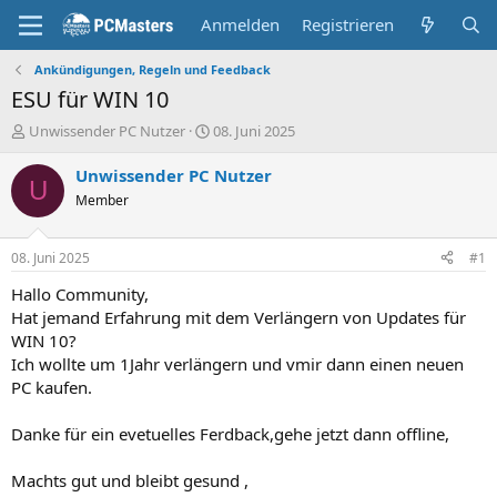
Anmelden
Registrieren
Ankündigungen, Regeln und Feedback
ESU für WIN 10
E
E
Unwissender PC Nutzer
08. Juni 2025
r
r
s
s
Unwissender PC Nutzer
U
t
t
Member
e
e
l
l
l
l
08. Juni 2025
#1
e
t
r
a
Hallo Community,
m
Hat jemand Erfahrung mit dem Verlängern von Updates für
WIN 10?
Ich wollte um 1Jahr verlängern und vmir dann einen neuen
PC kaufen.
Danke für ein evetuelles Ferdback,gehe jetzt dann offline,
Machts gut und bleibt gesund ,