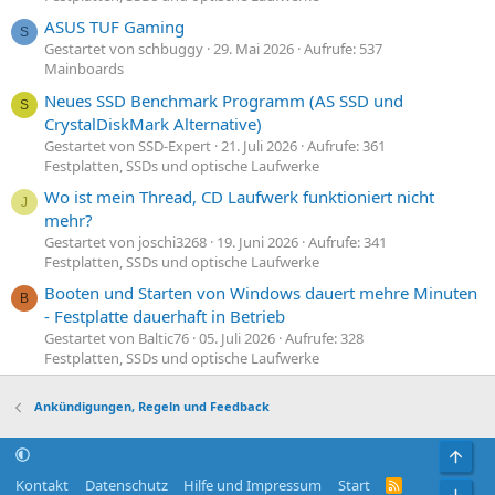
ASUS TUF Gaming
S
Gestartet von schbuggy
29. Mai 2026
Aufrufe: 537
Mainboards
Neues SSD Benchmark Programm (AS SSD und
S
CrystalDiskMark Alternative)
Gestartet von SSD-Expert
21. Juli 2026
Aufrufe: 361
Festplatten, SSDs und optische Laufwerke
Wo ist mein Thread, CD Laufwerk funktioniert nicht
J
mehr?
Gestartet von joschi3268
19. Juni 2026
Aufrufe: 341
Festplatten, SSDs und optische Laufwerke
Booten und Starten von Windows dauert mehre Minuten
B
- Festplatte dauerhaft in Betrieb
Gestartet von Baltic76
05. Juli 2026
Aufrufe: 328
Festplatten, SSDs und optische Laufwerke
Ankündigungen, Regeln und Feedback
Obe
Kontakt
Datenschutz
Hilfe und Impressum
Start
R
Unt