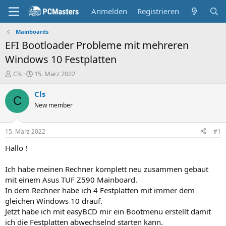
Anmelden
Registrieren
Mainboards
EFI Bootloader Probleme mit mehreren
Windows 10 Festplatten
E
E
Cls
15. März 2022
r
r
s
s
Cls
C
t
t
New member
e
e
l
l
l
l
15. März 2022
#1
e
t
r
a
Hallo !
m
Ich habe meinen Rechner komplett neu zusammen gebaut
mit einem Asus TUF Z590 Mainboard.
In dem Rechner habe ich 4 Festplatten mit immer dem
gleichen Windows 10 drauf.
Jetzt habe ich mit easyBCD mir ein Bootmenu erstellt damit
ich die Festplatten abwechselnd starten kann.