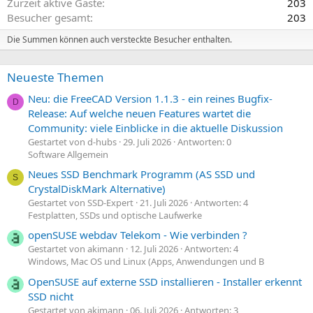
Zurzeit aktive Gäste
203
Besucher gesamt
203
Die Summen können auch versteckte Besucher enthalten.
Neueste Themen
Neu: die FreeCAD Version 1.1.3 - ein reines Bugfix-
D
Release: Auf welche neuen Features wartet die
Community: viele Einblicke in die aktuelle Diskussion
Gestartet von d-hubs
29. Juli 2026
Antworten: 0
Software Allgemein
Neues SSD Benchmark Programm (AS SSD und
S
CrystalDiskMark Alternative)
Gestartet von SSD-Expert
21. Juli 2026
Antworten: 4
Festplatten, SSDs und optische Laufwerke
openSUSE webdav Telekom - Wie verbinden ?
Gestartet von akimann
12. Juli 2026
Antworten: 4
Windows, Mac OS und Linux (Apps, Anwendungen und B
OpenSUSE auf externe SSD installieren - Installer erkennt
SSD nicht
Gestartet von akimann
06. Juli 2026
Antworten: 3