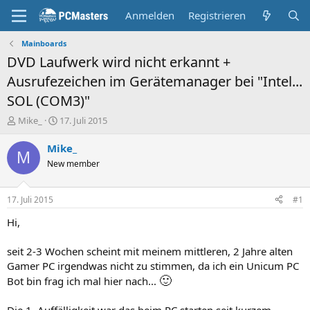
Anmelden
Registrieren
Mainboards
DVD Laufwerk wird nicht erkannt +
Ausrufezeichen im Gerätemanager bei "Intel...
SOL (COM3)"
E
E
Mike_
17. Juli 2015
r
r
s
s
Mike_
M
t
t
New member
e
e
l
l
l
l
17. Juli 2015
#1
e
t
r
a
Hi,
m
seit 2-3 Wochen scheint mit meinem mittleren, 2 Jahre alten
Gamer PC irgendwas nicht zu stimmen, da ich ein Unicum PC
🙂
Bot bin frag ich mal hier nach...
Die 1. Auffälligkeit war das beim PC starten seit kurzem