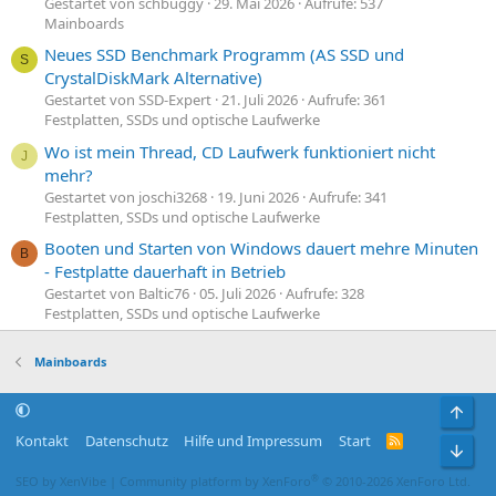
Gestartet von schbuggy
29. Mai 2026
Aufrufe: 537
Mainboards
Neues SSD Benchmark Programm (AS SSD und
S
CrystalDiskMark Alternative)
Gestartet von SSD-Expert
21. Juli 2026
Aufrufe: 361
Festplatten, SSDs und optische Laufwerke
Wo ist mein Thread, CD Laufwerk funktioniert nicht
J
mehr?
Gestartet von joschi3268
19. Juni 2026
Aufrufe: 341
Festplatten, SSDs und optische Laufwerke
Booten und Starten von Windows dauert mehre Minuten
B
- Festplatte dauerhaft in Betrieb
Gestartet von Baltic76
05. Juli 2026
Aufrufe: 328
Festplatten, SSDs und optische Laufwerke
Mainboards
Obe
Kontakt
Datenschutz
Hilfe und Impressum
Start
R
Unt
S
S
®
SEO by XenVibe
|
Community platform by XenForo
© 2010-2026 XenForo Ltd.