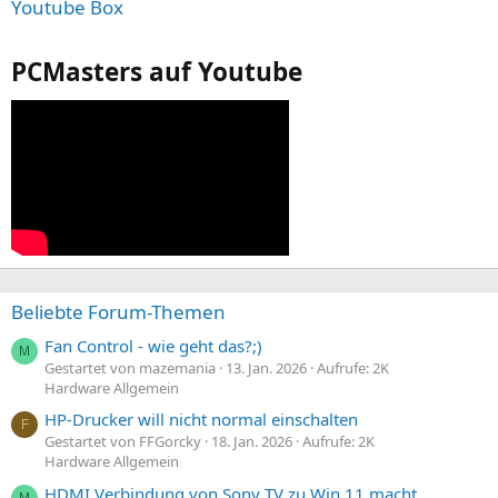
Youtube Box
PCMasters auf Youtube
Beliebte Forum-Themen
Fan Control - wie geht das?;)
M
Gestartet von mazemania
13. Jan. 2026
Aufrufe: 2K
Hardware Allgemein
HP-Drucker will nicht normal einschalten
F
Gestartet von FFGorcky
18. Jan. 2026
Aufrufe: 2K
Hardware Allgemein
HDMI Verbindung von Sony TV zu Win 11 macht