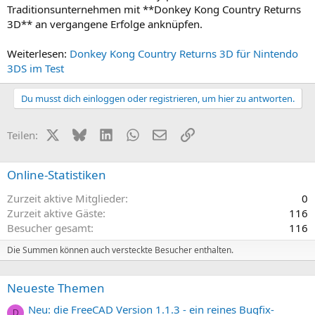
Traditionsunternehmen mit **Donkey Kong Country Returns
3D** an vergangene Erfolge anknüpfen.
Weiterlesen:
Donkey Kong Country Returns 3D für Nintendo
3DS im Test
Du musst dich einloggen oder registrieren, um hier zu antworten.
X (Twitter)
Bluesky
LinkedIn
WhatsApp
E-Mail
Link
Teilen:
Online-Statistiken
Zurzeit aktive Mitglieder
0
Zurzeit aktive Gäste
116
Besucher gesamt
116
Die Summen können auch versteckte Besucher enthalten.
Neueste Themen
Neu: die FreeCAD Version 1.1.3 - ein reines Bugfix-
D