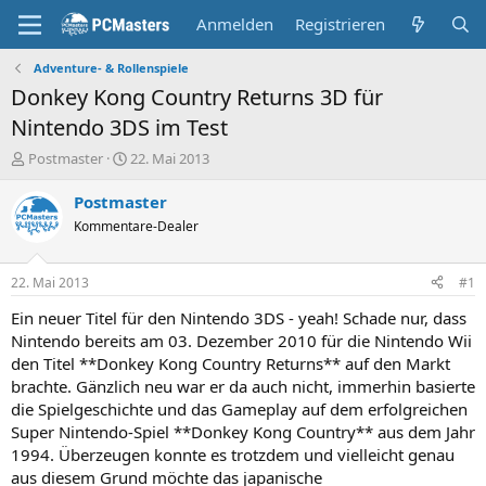
Anmelden
Registrieren
Adventure- & Rollenspiele
Donkey Kong Country Returns 3D für
Nintendo 3DS im Test
E
E
Postmaster
22. Mai 2013
r
r
s
s
Postmaster
t
t
Kommentare-Dealer
e
e
l
l
l
l
22. Mai 2013
#1
e
t
r
a
Ein neuer Titel für den Nintendo 3DS - yeah! Schade nur, dass
m
Nintendo bereits am 03. Dezember 2010 für die Nintendo Wii
den Titel **Donkey Kong Country Returns** auf den Markt
brachte. Gänzlich neu war er da auch nicht, immerhin basierte
die Spielgeschichte und das Gameplay auf dem erfolgreichen
Super Nintendo-Spiel **Donkey Kong Country** aus dem Jahr
1994. Überzeugen konnte es trotzdem und vielleicht genau
aus diesem Grund möchte das japanische