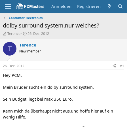
Anmelden
Registrieren
Consumer Electronics
dolby surround system,nur welches?
E
E
Terence
26. Dez. 2012
r
r
s
s
Terence
T
t
t
New member
e
e
l
l
l
l
26. Dez. 2012
#1
e
t
r
a
Hey PCM,
m
Mein Bruder sucht ein dolby surround system.
Sein Budget liegt bei max 350 Euro.
Kenn mich da überhaupt nicht aus,und hoffe hier auf ein
wenig Hilfe.