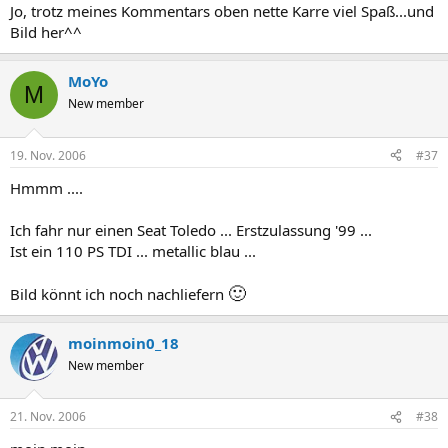
Jo, trotz meines Kommentars oben nette Karre viel Spaß...und
Bild her^^
MoYo
M
New member
19. Nov. 2006
#37
Hmmm ....
Ich fahr nur einen Seat Toledo ... Erstzulassung '99 ...
Ist ein 110 PS TDI ... metallic blau ...
🙂
Bild könnt ich noch nachliefern
moinmoin0_18
New member
21. Nov. 2006
#38