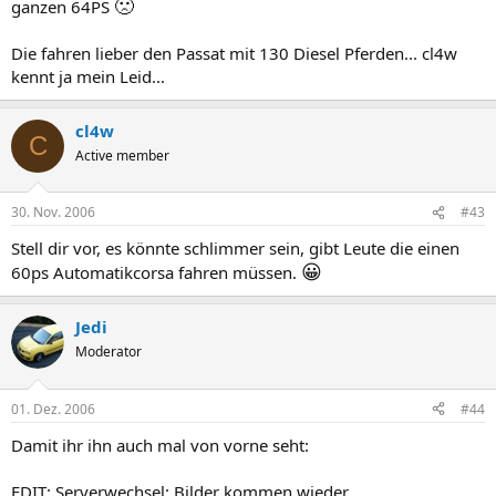
🙁
ganzen 64PS
Die fahren lieber den Passat mit 130 Diesel Pferden... cl4w
kennt ja mein Leid...
cl4w
C
Active member
30. Nov. 2006
#43
Stell dir vor, es könnte schlimmer sein, gibt Leute die einen
😀
60ps Automatikcorsa fahren müssen.
Jedi
Moderator
01. Dez. 2006
#44
Damit ihr ihn auch mal von vorne seht:
EDIT: Serverwechsel; Bilder kommen wieder.