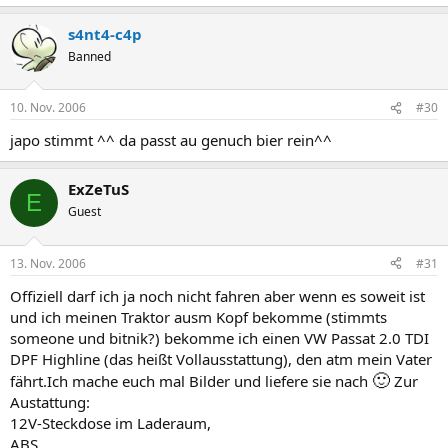
s4nt4-c4p
Banned
10. Nov. 2006
#30
japo stimmt ^^ da passt au genuch bier rein^^
ExZeTuS
E
Guest
13. Nov. 2006
#31
Offiziell darf ich ja noch nicht fahren aber wenn es soweit ist
und ich meinen Traktor ausm Kopf bekomme (stimmts
someone und bitnik?) bekomme ich einen VW Passat 2.0 TDI
DPF Highline (das heißt Vollausstattung), den atm mein Vater
🙂
fährt.Ich mache euch mal Bilder und liefere sie nach
Zur
Austattung:
12V-Steckdose im Laderaum,
ABS,