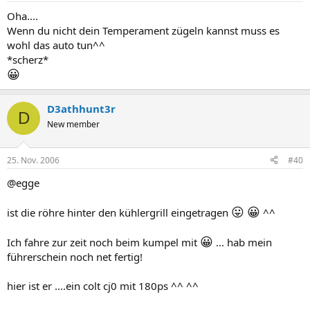
Oha....
Wenn du nicht dein Temperament zügeln kannst muss es
wohl das auto tun^^
*scherz*
😀
D3athhunt3r
D
New member
25. Nov. 2006
#40
@egge
😛
😀
ist die röhre hinter den kühlergrill eingetragen
^^
😀
Ich fahre zur zeit noch beim kumpel mit
... hab mein
führerschein noch net fertig!
hier ist er ....ein colt cj0 mit 180ps ^^ ^^