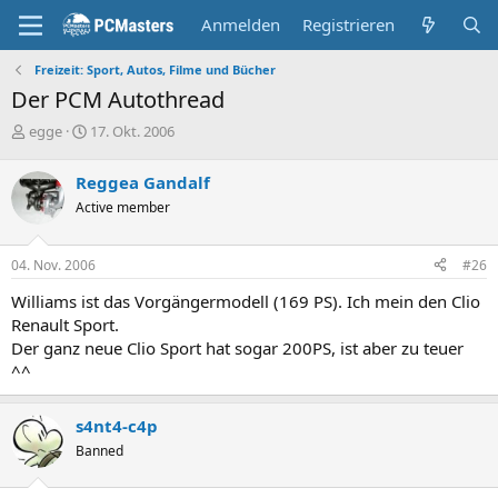
Anmelden
Registrieren
Freizeit: Sport, Autos, Filme und Bücher
Der PCM Autothread
E
E
egge
17. Okt. 2006
r
r
s
s
Reggea Gandalf
t
t
Active member
e
e
l
l
l
l
04. Nov. 2006
#26
e
t
r
a
Williams ist das Vorgängermodell (169 PS). Ich mein den Clio
m
Renault Sport.
Der ganz neue Clio Sport hat sogar 200PS, ist aber zu teuer
^^
s4nt4-c4p
Banned