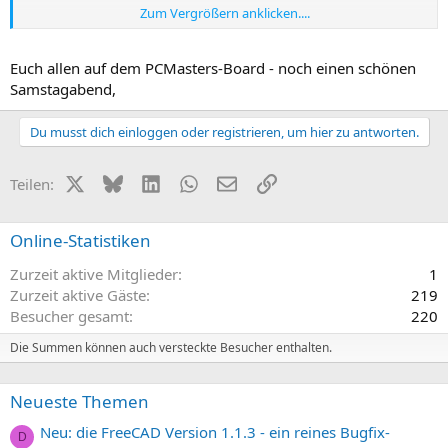
Zum Vergrößern anklicken....
Optimized Performance
Faster browsing to stable virtual private networks, all our services
are optimized to deliver speed and efficiency with every use.
Euch allen auf dem PCMasters-Board - noch einen schönen
Samstagabend,
Data Protection
With our security tools, your personal information will always be
Du musst dich einloggen oder registrieren, um hier zu antworten.
protected.
Continuous Innovation
X (Twitter)
Bluesky
LinkedIn
WhatsApp
E-Mail
Link
Teilen:
Constant evolution. We listen to our customers and improve our
products day by day with the latest technology.
Online-Statistiken
Multi-Device Protection
Protect all your information on any device you use, from computers
Zurzeit aktive Mitglieder
1
and tablets to smartphones.
Zurzeit aktive Gäste
219
Expert Technical Support
Besucher gesamt
220
Our support team is available to help you every step of the way.
Die Summen können auch versteckte Besucher enthalten.
Clear, fast, and solution-oriented responses.
Neueste Themen
Neu: die FreeCAD Version 1.1.3 - ein reines Bugfix-
D