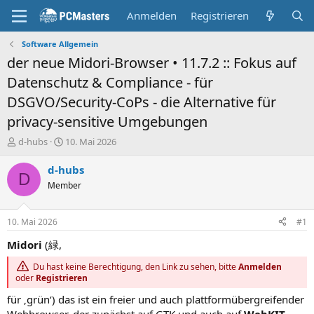
Anmelden
Registrieren
Software Allgemein
der neue Midori-Browser • 11.7.2 :: Fokus auf
Datenschutz & Compliance - für
DSGVO/Security-CoPs - die Alternative für
privacy-sensitive Umgebungen
E
E
d-hubs
10. Mai 2026
r
r
s
s
d-hubs
D
t
t
Member
e
e
l
l
l
l
10. Mai 2026
#1
e
t
r
a
Midori
(緑,
m
Du hast keine Berechtigung, den Link zu sehen, bitte
Anmelden
oder
Registrieren
für ‚grün‘) das ist ein freier und auch plattformübergreifender
Webbrowser, der zunächst auf GTK und auch auf
WebKIT