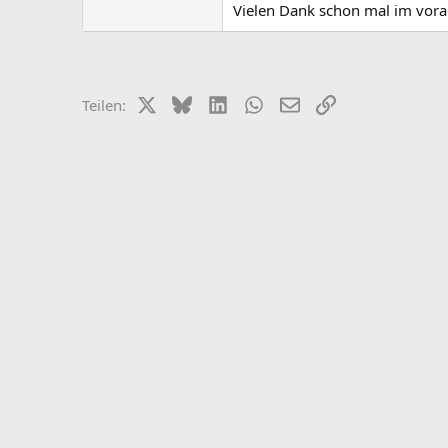
Vielen Dank schon mal im vorau
X (Twitter)
Bluesky
LinkedIn
WhatsApp
E-Mail
Link
Teilen: