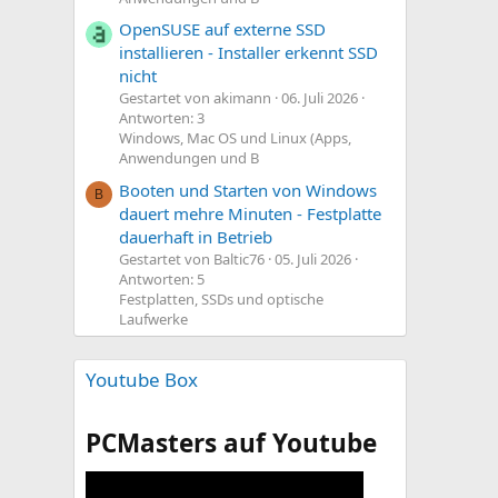
OpenSUSE auf externe SSD
installieren - Installer erkennt SSD
nicht
Gestartet von akimann
06. Juli 2026
Antworten: 3
Windows, Mac OS und Linux (Apps,
Anwendungen und B
Booten und Starten von Windows
B
dauert mehre Minuten - Festplatte
dauerhaft in Betrieb
Gestartet von Baltic76
05. Juli 2026
Antworten: 5
Festplatten, SSDs und optische
Laufwerke
Youtube Box
PCMasters auf Youtube