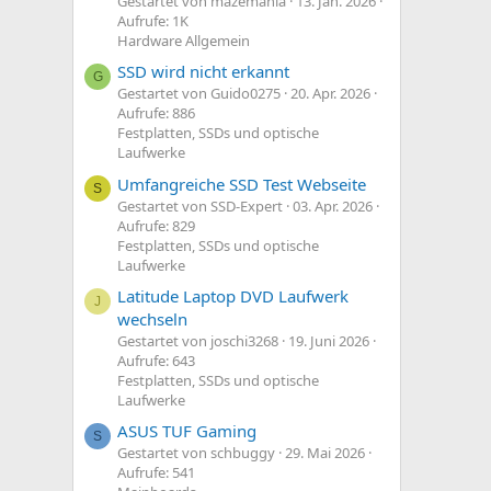
Gestartet von mazemania
13. Jan. 2026
Aufrufe: 1K
Hardware Allgemein
SSD wird nicht erkannt
G
Gestartet von Guido0275
20. Apr. 2026
Aufrufe: 886
Festplatten, SSDs und optische
Laufwerke
Umfangreiche SSD Test Webseite
S
Gestartet von SSD-Expert
03. Apr. 2026
Aufrufe: 829
Festplatten, SSDs und optische
Laufwerke
Latitude Laptop DVD Laufwerk
J
wechseln
Gestartet von joschi3268
19. Juni 2026
Aufrufe: 643
Festplatten, SSDs und optische
Laufwerke
ASUS TUF Gaming
S
Gestartet von schbuggy
29. Mai 2026
Aufrufe: 541