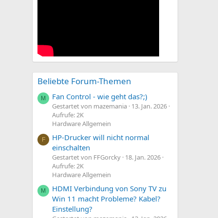
Beliebte Forum-Themen
Fan Control - wie geht das?;)
M
Gestartet von mazemania
13. Jan. 2026
Aufrufe: 2K
Hardware Allgemein
HP-Drucker will nicht normal
F
einschalten
Gestartet von FFGorcky
18. Jan. 2026
Aufrufe: 2K
Hardware Allgemein
HDMI Verbindung von Sony TV zu
M
Win 11 macht Probleme? Kabel?
Einstellung?