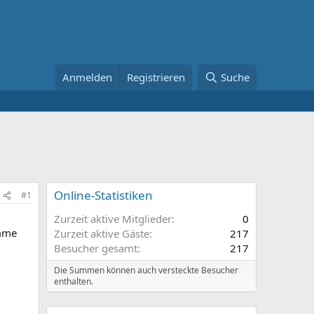
Anmelden
Registrieren
Suche
Online-Statistiken
#1
Zurzeit aktive Mitglieder
0
omme
Zurzeit aktive Gäste
217
Besucher gesamt
217
Die Summen können auch versteckte Besucher
enthalten.