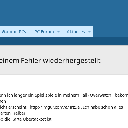
Gaming-PCs
PC Forum
Aktuelles
einem Fehler wiederhergestellt
nn ich länger ein Spiel spiele in meinem Fall (Overwatch ) bek
inen
ht erscheint : http://imgur.com/a/Trz9a . Ich habe schon alles
rten Treiber ,
 die Karte Übertacktet ist .