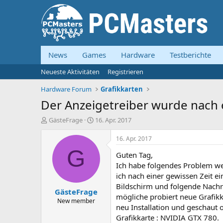
News
Games
Hardware
Testberichte
Neueste Aktivitäten
Registrieren
Hardware Forum
Grafikkarten
Der Anzeigetreiber wurde nach 
E
E
GästeFrage
16. Apr. 2017
r
r
s
s
16. Apr. 2017
t
t
G
Guten Tag,
e
e
l
l
Ich habe folgendes Problem we
l
l
ich nach einer gewissen Zeit e
e
t
Bildschirm und folgende Nachric
GästeFrage
r
a
mögliche probiert neue Grafikka
m
New member
neu Installation und geschaut ob
Grafikkarte : NVIDIA GTX 780.