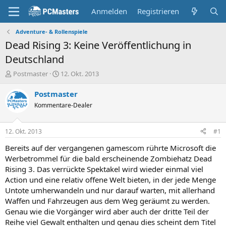
Anmelden
Registrieren
Adventure- & Rollenspiele
Dead Rising 3: Keine Veröffentlichung in
Deutschland
E
E
Postmaster
12. Okt. 2013
r
r
s
s
Postmaster
t
t
Kommentare-Dealer
e
e
l
l
l
l
12. Okt. 2013
#1
e
t
r
a
Bereits auf der vergangenen gamescom rührte Microsoft die
m
Werbetrommel für die bald erscheinende Zombiehatz Dead
Rising 3. Das verrückte Spektakel wird wieder einmal viel
Action und eine relativ offene Welt bieten, in der jede Menge
Untote umherwandeln und nur darauf warten, mit allerhand
Waffen und Fahrzeugen aus dem Weg geräumt zu werden.
Genau wie die Vorgänger wird aber auch der dritte Teil der
Reihe viel Gewalt enthalten und genau dies scheint dem Titel