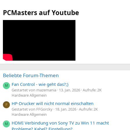
PCMasters auf Youtube
Beliebte Forum-Themen
Fan Control - wie geht das?;)
M
Gestartet von mazemania
13. Jan. 2026
Aufrufe: 2K
Hardware Allgemein
HP-Drucker will nicht normal einschalten
F
Gestartet von FFGorcky
18. Jan. 2026
Aufrufe: 2K
Hardware Allgemein
HDMI Verbindung von Sony TV zu Win 11 macht
M
Probleme? Kabel? Einstellung?