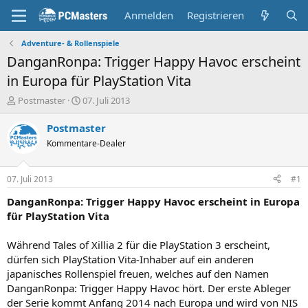
Anmelden
Registrieren
Adventure- & Rollenspiele
DanganRonpa: Trigger Happy Havoc erscheint
in Europa für PlayStation Vita
E
E
Postmaster
07. Juli 2013
r
r
s
s
Postmaster
t
t
Kommentare-Dealer
e
e
l
l
l
l
07. Juli 2013
#1
e
t
r
a
DanganRonpa: Trigger Happy Havoc erscheint in Europa
m
für PlayStation Vita
Während Tales of Xillia 2 für die PlayStation 3 erscheint,
dürfen sich PlayStation Vita-Inhaber auf ein anderen
japanisches Rollenspiel freuen, welches auf den Namen
DanganRonpa: Trigger Happy Havoc hört. Der erste Ableger
der Serie kommt Anfang 2014 nach Europa und wird von NIS