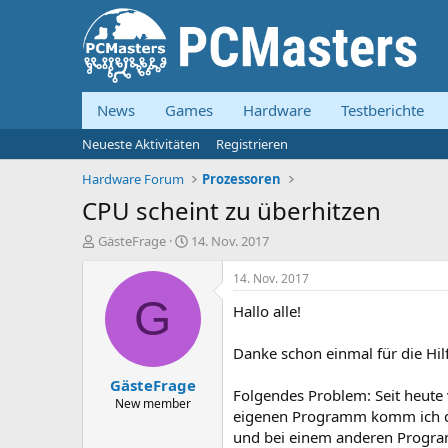
News
Games
Hardware
Testberichte
Neueste Aktivitäten
Registrieren
Hardware Forum
Prozessoren
CPU scheint zu überhitzen
E
E
GästeFrage
14. Nov. 2017
r
r
s
s
14. Nov. 2017
t
t
G
Hallo alle!
e
e
l
l
l
l
Danke schon einmal für die Hil
e
t
GästeFrage
r
a
Folgendes Problem: Seit heute
m
New member
eigenen Programm komm ich d
und bei einem anderen Programm