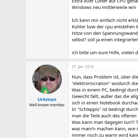
Extra 80er Lüfter auf CPU geha
Windows neu mittlerweile win 
Ich kann mir einfach nicht erk
Kühler bzw der cpu entstehen 
Hitze von den Spannungswandl
selbst? soll ja einen integrie
ich bitte um eure Hilfe, vielen 
07. Jan. 2018
Nun, dass Problem ist, über di
"elektromicration" wodurch di
Was in einem PC, bedingt durch
Gewicht fällt, außer das die 
Urkman
sich in einen Notebook durchau
Well-known member
In "Schleppis" ist bedingt durc
man die Teile auch des öfteren
Was kann man dagegen tun?! Tj
was man/n machen kann, wie 
immer noch zu warm wird kann 