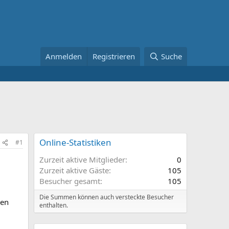
Anmelden
Registrieren
Suche
Online-Statistiken
#1
Zurzeit aktive Mitglieder
0
Zurzeit aktive Gäste
105
Besucher gesamt
105
Die Summen können auch versteckte Besucher
men
enthalten.