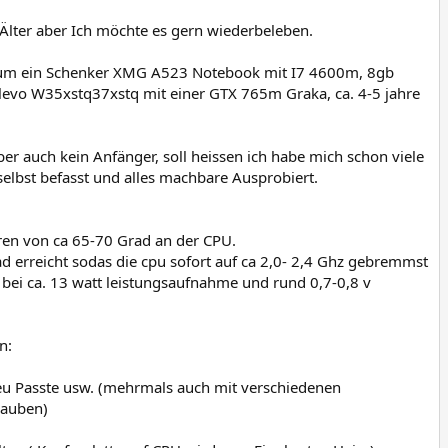
Älter aber Ich möchte es gern wiederbeleben.
ch um ein Schenker XMG A523 Notebook mit I7 4600m, 8gb
vo W35xstq37xstq mit einer GTX 765m Graka, ca. 4-5 jahre
ber auch kein Anfänger, soll heissen ich habe mich schon viele
lbst befasst und alles machbare Ausprobiert.
ren von ca 65-70 Grad an der CPU.
ad erreicht sodas die cpu sofort auf ca 2,0- 2,4 Ghz gebremmst
bei ca. 13 watt leistungsaufnahme und rund 0,7-0,8 v
n:
neu Passte usw. (mehrmals auch mit verschiedenen
rauben)
.