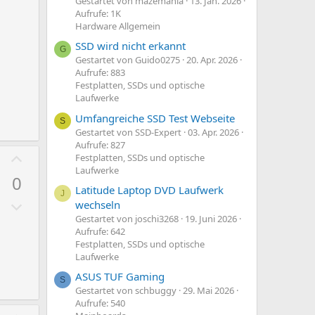
e
i
Gestartet von mazemania
13. Jan. 2026
Aufrufe: 1K
S
m
Hardware Allgemein
t
m
SSD wird nicht erkannt
i
e
G
Gestartet von Guido0275
20. Apr. 2026
m
Aufrufe: 883
m
Festplatten, SSDs und optische
Laufwerke
e
Umfangreiche SSD Test Webseite
S
Gestartet von SSD-Expert
03. Apr. 2026
Aufrufe: 827
P
Festplatten, SSDs und optische
o
Laufwerke
0
s
Latitude Laptop DVD Laufwerk
J
N
i
wechseln
e
Gestartet von joschi3268
19. Juni 2026
t
Aufrufe: 642
g
i
Festplatten, SSDs und optische
a
v
Laufwerke
t
e
ASUS TUF Gaming
S
i
S
Gestartet von schbuggy
29. Mai 2026
v
Aufrufe: 540
t