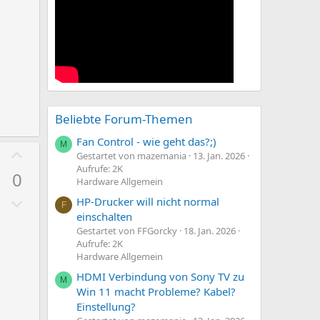
Beliebte Forum-Themen
Fan Control - wie geht das?;)
M
P
Gestartet von mazemania
13. Jan. 2026
o
Aufrufe: 2K
0
Hardware Allgemein
s
N
i
HP-Drucker will nicht normal
F
e
einschalten
t
Gestartet von FFGorcky
18. Jan. 2026
g
i
Aufrufe: 2K
a
v
Hardware Allgemein
t
e
HDMI Verbindung von Sony TV zu
M
i
S
Win 11 macht Probleme? Kabel?
v
t
Einstellung?