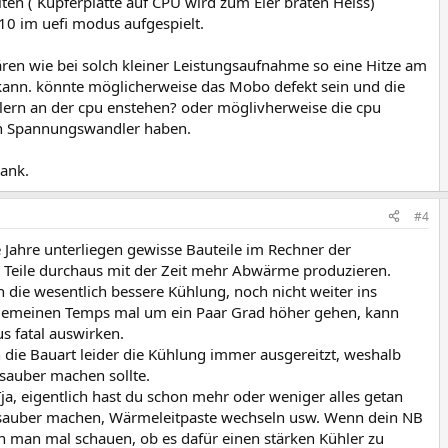
lten ( Kupferplatte auf CPU wird zum Eier braten Heiss)
10 im uefi modus aufgespielt.
lären wie bei solch kleiner Leistungsaufnahme so eine Hitze am
kann. könnte möglicherweise das Mobo defekt sein und die
ern an der cpu enstehen? oder möglivherweise die cpu
rten Spannungswandler haben.
dank.
#4
e Jahre unterliegen gewisse Bauteile im Rechner der
e Teile durchaus mit der Zeit mehr Abwärme produzieren.
 die wesentlich bessere Kühlung, noch nicht weiter ins
allgemeinen Temps mal um ein Paar Grad höher gehen, kann
s fatal auswirken.
h die Bauart leider die Kühlung immer ausgereitzt, weshalb
 sauber machen sollte.
a, eigentlich hast du schon mehr oder weniger alles getan
sauber machen, Wärmeleitpaste wechseln usw. Wenn dein NB
man mal schauen, ob es dafür einen stärken Kühler zu