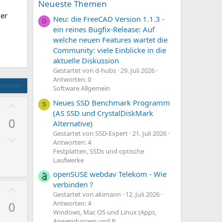
Neueste Themen
der
Neu: die FreeCAD Version 1.1.3 -
D
ein reines Bugfix-Release: Auf
welche neuen Features wartet die
Community: viele Einblicke in die
aktuelle Diskussion
Gestartet von d-hubs
29. Juli 2026
Antworten: 0
rtieren
Software Allgemein
P
Neues SSD Benchmark Programm
S
(AS SSD und CrystalDiskMark
o
0
Alternative)
s
Gestartet von SSD-Expert
21. Juli 2026
N
i
Antworten: 4
e
t
Festplatten, SSDs und optische
g
Laufwerke
i
a
v
openSUSE webdav Telekom - Wie
t
verbinden ?
e
P
Gestartet von akimann
12. Juli 2026
i
S
o
0
Antworten: 4
v
t
s
Windows, Mac OS und Linux (Apps,
Anwendungen und B