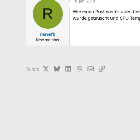
18. Jan. 2018
R
Wie einen Post weiter oben besc
wurde getauscht und CPU Tempe
renef9
New member
X (Twitter)
Bluesky
LinkedIn
WhatsApp
E-Mail
Link
Teilen: