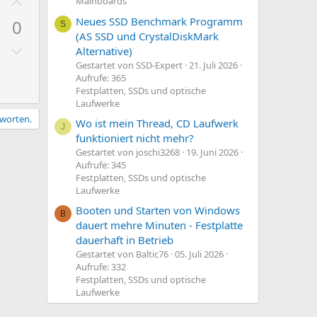
P
Mainboards
e
i
o
Neues SSD Benchmark Programm
S
0
m
S
s
(AS SSD und CrystalDiskMark
t
m
N
i
Alternative)
i
e
e
t
Gestartet von SSD-Expert
21. Juli 2026
m
Aufrufe: 365
g
i
m
Festplatten, SSDs und optische
a
v
Laufwerke
e
t
e
tworten.
Wo ist mein Thread, CD Laufwerk
J
i
S
funktioniert nicht mehr?
v
t
Gestartet von joschi3268
19. Juni 2026
e
Aufrufe: 345
i
Festplatten, SSDs und optische
S
m
Laufwerke
t
m
Booten und Starten von Windows
i
B
e
dauert mehre Minuten - Festplatte
m
dauerhaft in Betrieb
m
Gestartet von Baltic76
05. Juli 2026
e
Aufrufe: 332
Festplatten, SSDs und optische
Laufwerke