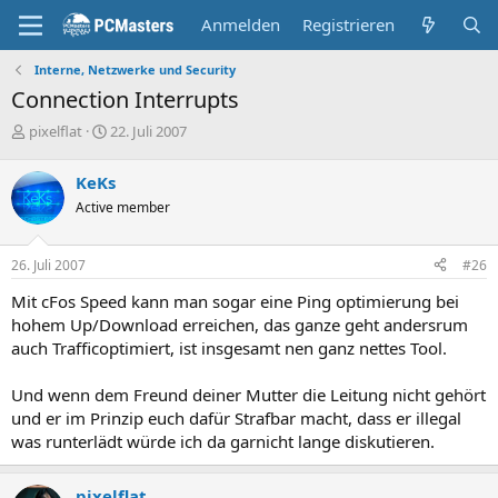
Anmelden
Registrieren
Interne, Netzwerke und Security
Connection Interrupts
E
E
pixelflat
22. Juli 2007
r
r
s
s
KeKs
t
t
Active member
e
e
l
l
l
l
26. Juli 2007
#26
e
t
r
a
Mit cFos Speed kann man sogar eine Ping optimierung bei
m
hohem Up/Download erreichen, das ganze geht andersrum
auch Trafficoptimiert, ist insgesamt nen ganz nettes Tool.
Und wenn dem Freund deiner Mutter die Leitung nicht gehört
und er im Prinzip euch dafür Strafbar macht, dass er illegal
was runterlädt würde ich da garnicht lange diskutieren.
pixelflat