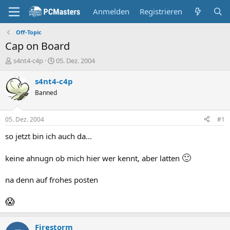
Anmelden
Registrieren
Off-Topic
Cap on Board
E
E
s4nt4-c4p
05. Dez. 2004
r
r
s
s
s4nt4-c4p
t
t
Banned
e
e
l
l
l
l
05. Dez. 2004
#1
e
t
r
a
so jetzt bin ich auch da...
m
🙂
keine ahnugn ob mich hier wer kennt, aber latten
na denn auf frohes posten
😱
Firestorm