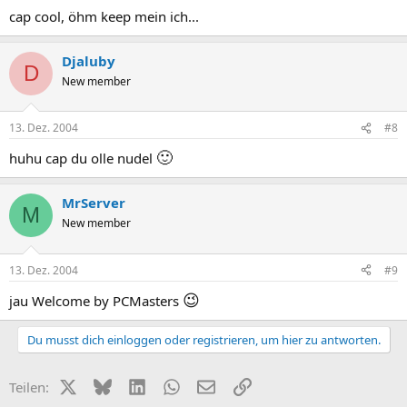
cap cool, öhm keep mein ich...
Djaluby
D
New member
13. Dez. 2004
#8
🙂
huhu cap du olle nudel
MrServer
M
New member
13. Dez. 2004
#9
😉
jau Welcome by PCMasters
Du musst dich einloggen oder registrieren, um hier zu antworten.
X (Twitter)
Bluesky
LinkedIn
WhatsApp
E-Mail
Link
Teilen: