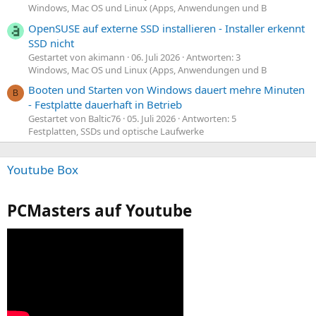
Windows, Mac OS und Linux (Apps, Anwendungen und B
OpenSUSE auf externe SSD installieren - Installer erkennt
SSD nicht
Gestartet von akimann
06. Juli 2026
Antworten: 3
Windows, Mac OS und Linux (Apps, Anwendungen und B
Booten und Starten von Windows dauert mehre Minuten
B
- Festplatte dauerhaft in Betrieb
Gestartet von Baltic76
05. Juli 2026
Antworten: 5
Festplatten, SSDs und optische Laufwerke
Youtube Box
PCMasters auf Youtube