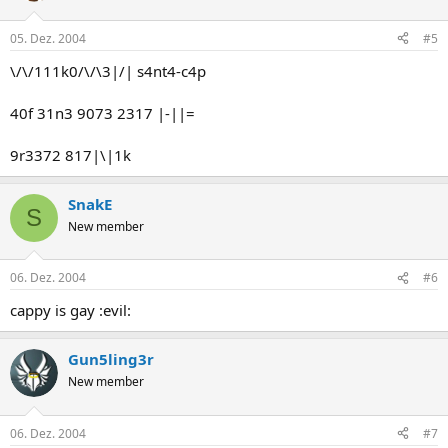
05. Dez. 2004
#5
\/\/111k0/\/\3|/| s4nt4-c4p
40f 31n3 9073 2317 |-||=
9r3372 817|\|1k
SnakE
S
New member
06. Dez. 2004
#6
cappy is gay :evil:
Gun5ling3r
New member
06. Dez. 2004
#7