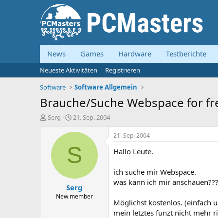
News
Games
Hardware
Testberichte
Neueste Aktivitäten
Registrieren
Software
Software Allgemein
Brauche/Suche Webspace for fr
E
E
Serg
21. Sep. 2004
r
r
s
s
21. Sep. 2004
t
t
S
Hallo Leute.
e
e
l
l
l
l
ich suche mir Webspace.
e
t
was kann ich mir anschauen??
Serg
r
a
m
New member
Möglichst kostenlos. (einfach u
mein letztes funzt nicht mehr ri