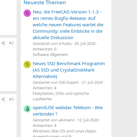
Neueste Themen
Neu: die FreeCAD Version 1.1.3 -
D
ein reines Bugfix-Release: Auf
welche neuen Features wartet die
Community: viele Einblicke in die
aktuelle Diskussion
#2
Gestartet von d-hubs
29. Juli 2026
Antworten: 0
Software Allgemein
Neues SSD Benchmark Programm
S
(AS SSD und CrystalDiskMark
Alternative)
Gestartet von SSD-Expert
21. Juli 2026
Antworten: 4
Festplatten, SSDs und optische
Laufwerke
#3
openSUSE webdav Telekom - Wie
verbinden ?
Gestartet von akimann
12. Juli 2026
Antworten: 4
Windows, Mac OS und Linux (Apps,
Anwendungen und B