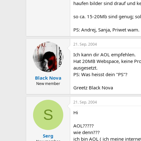
haufen bilder sind drauf und ke
so ca. 15-20Mb sind genug; soll
PS: Andrej, Sanja, Priwet wam. 
21. Sep. 2004
Ich kann dir AOL empfehlen.
Hat 20MB Webspace, keine Pro
ausgesetzt.
PS: Was heisst dein "PS"?
Black Nova
New member
Greetz Black Nova
21. Sep. 2004
S
Hi
AOL?????
wie denn???
Serg
ich bin AOL ( ich meine interne