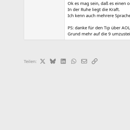
Ok es mag sein, daß es einen o
In der Ruhe liegt die Kraft.
Ich kenn auch mehrere Sprachen
PS: danke für den Tip über AOL
Grund mehr auf die 9 umzuste
X (Twitter)
Bluesky
LinkedIn
WhatsApp
E-Mail
Link
Teilen: