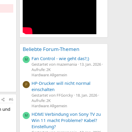
Beliebte Forum-Themen
Fan Control - wie geht das?;)
M
Gestartet von mazemania
13. Jan. 2026
Aufrufe: 2K
Hardware Allgemein
HP-Drucker will nicht normal
F
einschalten
Gestartet von FFGorcky
18. Jan. 2026
#6
Aufrufe: 2K
Hardware Allgemein
n und
HDMI Verbindung von Sony TV zu
M
Win 11 macht Probleme? Kabel?
Einstellung?