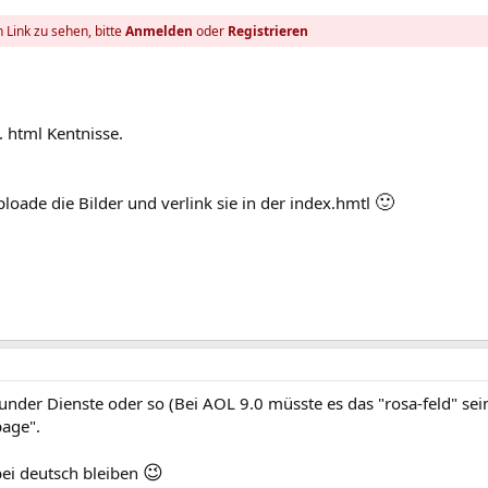
 Link zu sehen, bitte
Anmelden
oder
Registrieren
 html Kentnisse.
🙂
ploade die Bilder und verlink sie in der index.hmtl
nder Dienste oder so (Bei AOL 9.0 müsste es das "rosa-feld" sei
age".
😉
bei deutsch bleiben