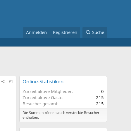
Anmelden
Registrieren
Suche
Online-Statistiken
#1
Zurzeit aktive Mitglieder
0
Zurzeit aktive Gäste
215
Besucher gesamt
215
Die Summen können auch versteckte Besucher
enthalten.