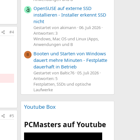
OpenSUSE auf externe SSD
installieren - Installer erkennt SSD
nicht
Gestartet von akimann
06. Juli 2026
#4
Antworten: 3
Windows, Mac OS und Linux (Apps,
Anwendungen und B
Booten und Starten von Windows
B
dauert mehre Minuten - Festplatte
dauerhaft in Betrieb
Gestartet von Baltic76
05. Juli 2026
Antworten: 5
Festplatten, SSDs und optische
Laufwerke
Youtube Box
#5
PCMasters auf Youtube