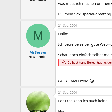
New member
was muss ich machen um nen 
PS: mein "PS" special-greattin
21. Sep. 2004
M
Hallo!
Ich betreibe selber gute WebHos
MrServer
Schau doch einfach selber mal 
New member
Du hast keine Berechtigung, den
😀
Gruß + viel Erfolg
21. Sep. 2004
For Free kenn ich auch keine.
Nur