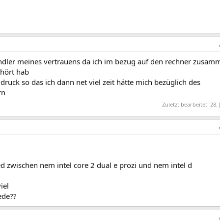
ändler meines vertrauens da ich im bezug auf den rechner zusam
ehört hab
t druck so das ich dann net viel zeit hätte mich bezüglich des
rn
Zuletzt bearbeitet:
28. 
ed zwischen nem intel core 2 dual e prozi und nem intel d
iel
ede??