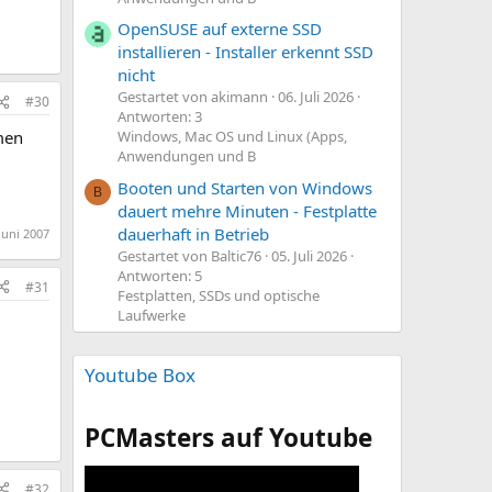
OpenSUSE auf externe SSD
installieren - Installer erkennt SSD
nicht
Gestartet von akimann
06. Juli 2026
#30
Antworten: 3
men
Windows, Mac OS und Linux (Apps,
Anwendungen und B
Booten und Starten von Windows
B
dauert mehre Minuten - Festplatte
dauerhaft in Betrieb
Juni 2007
Gestartet von Baltic76
05. Juli 2026
Antworten: 5
#31
Festplatten, SSDs und optische
Laufwerke
Youtube Box
PCMasters auf Youtube
#32