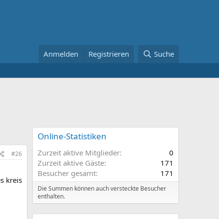
Anmelden
Registrieren
Suche
Online-Statistiken
Zurzeit aktive Mitglieder
0
#26
Zurzeit aktive Gäste
171
Besucher gesamt
171
s kreis
Die Summen können auch versteckte Besucher
enthalten.