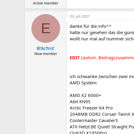
Active member
03. Juli 2007
E
danke für die info^^
hatte nur gesehen das die güns
wollt nur mal auf nummer sic
El3cTriC
New member
EDIT
(autom. Beitragszusamm
ich schwanke zwischen zwei mö
AMD System:
AMD X2 6000+
Abit KN9S
Arctic Freezer 64 Pro
2048MB DDR2 Corsair TwinX 
Coolermaster Cavalier3
ATX-Netzt.BE Quiet! Straight P
Club3D X1950Pro