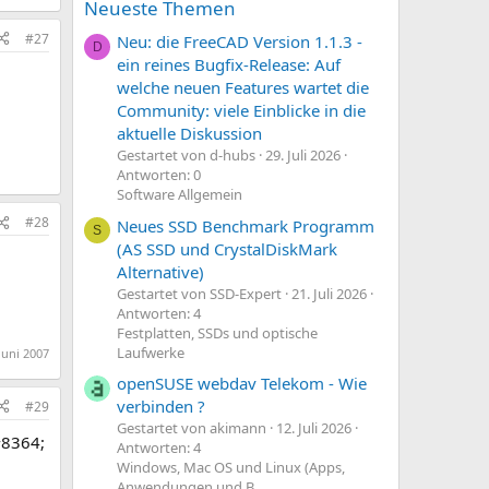
Neueste Themen
#27
Neu: die FreeCAD Version 1.1.3 -
D
ein reines Bugfix-Release: Auf
welche neuen Features wartet die
Community: viele Einblicke in die
aktuelle Diskussion
Gestartet von d-hubs
29. Juli 2026
Antworten: 0
Software Allgemein
#28
Neues SSD Benchmark Programm
S
(AS SSD und CrystalDiskMark
Alternative)
Gestartet von SSD-Expert
21. Juli 2026
Antworten: 4
Festplatten, SSDs und optische
Laufwerke
Juni 2007
openSUSE webdav Telekom - Wie
verbinden ?
#29
Gestartet von akimann
12. Juli 2026
#8364;
Antworten: 4
Windows, Mac OS und Linux (Apps,
Anwendungen und B