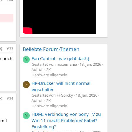
Beliebte Forum-Themen
#33
Fan Control - wie geht das?;)
en noch
M
Gestartet von mazemania
13. Jan. 2026
Aufrufe: 2K
Hardware Allgemein
HP-Drucker will nicht normal
F
einschalten
Gestartet von FFGorcky
18. Jan. 2026
#34
Aufrufe: 2K
Hardware Allgemein
HDMI Verbindung von Sony TV zu
M
Win 11 macht Probleme? Kabel?
 mit
Einstellung?