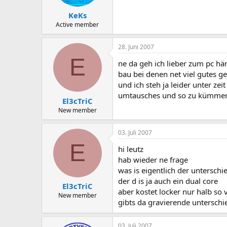
KeKs
Active member
28. Juni 2007
E
ne da geh ich lieber zum pc h
bau bei denen net viel gutes g
und ich steh ja leider unter zei
umtausches und so zu kümme
El3cTriC
New member
03. Juli 2007
E
hi leutz
hab wieder ne frage
was is eigentlich der unterschi
der d is ja auch ein dual core
El3cTriC
aber kostet locker nur halb so v
New member
gibts da gravierende unterschi
03. Juli 2007