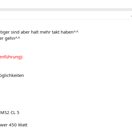
tiger sind aber halt mehr takt haben^^
her gehn^^
enführung):
glichkeiten
XMS2 CL 5
ower 450 Watt