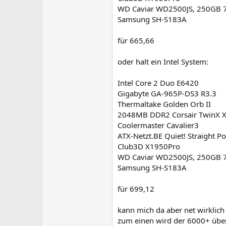
WD Caviar WD2500JS, 250GB 
Samsung SH-S183A
für 665,66
oder halt ein Intel System:
Intel Core 2 Duo E6420
Gigabyte GA-965P-DS3 R3.3
Thermaltake Golden Orb II
2048MB DDR2 Corsair TwinX 
Coolermaster Cavalier3
ATX-Netzt.BE Quiet! Straight P
Club3D X1950Pro
WD Caviar WD2500JS, 250GB 
Samsung SH-S183A
für 699,12
kann mich da aber net wirklich
zum einen wird der 6000+ übera