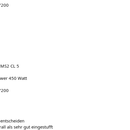
7200
XMS2 CL 5
ower 450 Watt
7200
 entscheiden
ll als sehr gut eingestufft