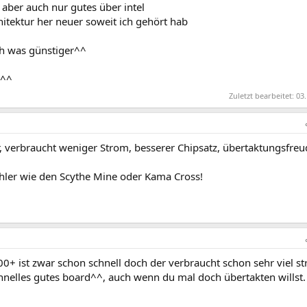
 aber auch nur gutes über intel
chitektur her neuer soweit ich gehört hab
h was günstiger^^
n^^
Zuletzt bearbeitet:
03.
, verbraucht weniger Strom, besserer Chipsatz, übertaktungsfreu
ühler wie den Scythe Mine oder Kama Cross!
0+ ist zwar schon schnell doch der verbraucht schon sehr viel s
schnelles gutes board^^, auch wenn du mal doch übertakten willst.