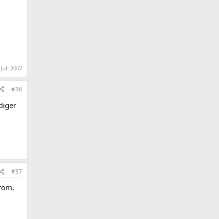
 Juli 2007
#36
diger
#37
trom,