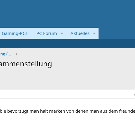
Gaming-PCs
PC Forum
Aktuelles
Systemvorstellungen und Kaufberatung (Komplettsyst
usammenstellung
eewbie bevorzugt man halt marken von denen man aus dem freunde