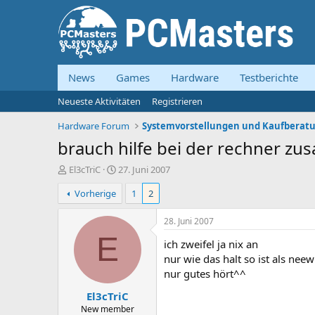
News
Games
Hardware
Testberichte
Neueste Aktivitäten
Registrieren
Hardware Forum
brauch hilfe bei der rechner z
E
E
El3cTriC
27. Juni 2007
r
r
Vorherige
1
2
s
s
t
t
e
e
28. Juni 2007
l
l
E
ich zweifel ja nix an
l
l
e
t
nur wie das halt so ist als n
r
a
nur gutes hört^^
m
El3cTriC
New member