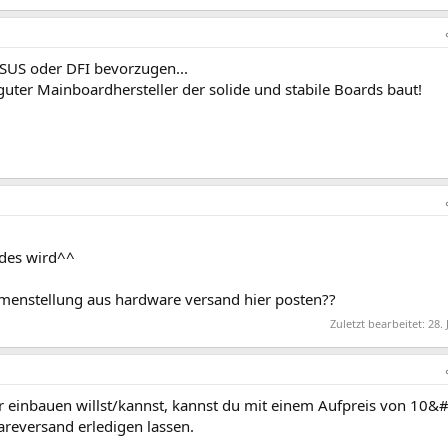
ASUS oder DFI bevorzugen...
uter Mainboardhersteller der solide und stabile Boards baut!
 des wird^^
menstellung aus hardware versand hier posten??
Zuletzt bearbeitet:
28. 
r einbauen willst/kannst, kannst du mit einem Aufpreis von 10&
eversand erledigen lassen.