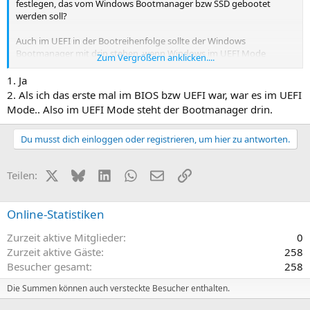
festlegen, das vom Windows Bootmanager bzw SSD gebootet
werden soll?
Auch im UEFI in der Bootreihenfolge sollte der Windows
Bootmanager mit drin stehen, wenn Windows im UEFI Mode
Zum Vergrößern anklicken....
installiert wurde, geht es damit?
1. Ja
2. Als ich das erste mal im BIOS bzw UEFI war, war es im UEFI
Mode.. Also im UEFI Mode steht der Bootmanager drin.
Du musst dich einloggen oder registrieren, um hier zu antworten.
X (Twitter)
Bluesky
LinkedIn
WhatsApp
E-Mail
Link
Teilen:
Online-Statistiken
Zurzeit aktive Mitglieder
0
Zurzeit aktive Gäste
258
Besucher gesamt
258
Die Summen können auch versteckte Besucher enthalten.