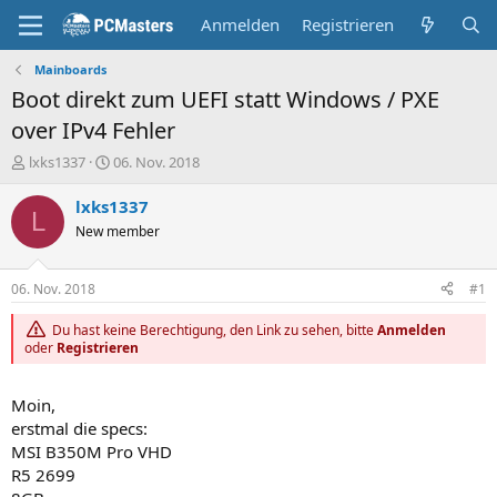
Anmelden
Registrieren
Mainboards
Boot direkt zum UEFI statt Windows / PXE
over IPv4 Fehler
E
E
lxks1337
06. Nov. 2018
r
r
s
s
lxks1337
L
t
t
New member
e
e
l
l
l
l
06. Nov. 2018
#1
e
t
r
a
Du hast keine Berechtigung, den Link zu sehen, bitte
Anmelden
m
oder
Registrieren
Moin,
erstmal die specs:
MSI B350M Pro VHD
R5 2699