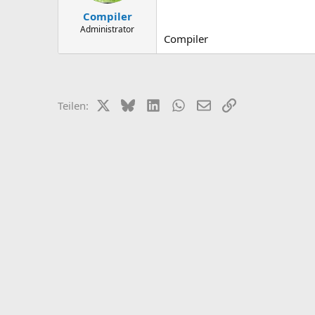
Compiler
Administrator
Compiler
X (Twitter)
Bluesky
LinkedIn
WhatsApp
E-Mail
Link
Teilen: