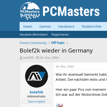
News
Games
Hardware
Testberichte
Neueste Aktivitäten
Registrieren
Forum Community
Off-Topic
Bolef2k wieder in Germany
E
E
bolef2k
30. Nov. 2004
r
r
s
s
30. Nov. 2004
t
t
Wie ihr eventuell bemerkt habt
e
e
l
l
Arbeit. Die nächsten tests und 
l
l
e
t
Hier ein paar Pics von meinem
bolef2k
r
a
Ich war auf der Motorshow Do
m
Administrator
Teammitglied