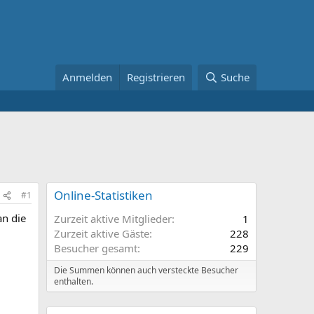
Anmelden
Registrieren
Suche
Online-Statistiken
#1
an die
Zurzeit aktive Mitglieder
1
Zurzeit aktive Gäste
228
Besucher gesamt
229
Die Summen können auch versteckte Besucher
enthalten.