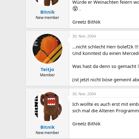
Würde er Weinachten feiern woll
😵
.
Bitnik
New member
Greetz BitNik
30. Nov. 2004
...nicht schlecht Herr bolef2k !!
Und konntest du einen Merced
Was hast da denn so gemacht 
Teitjo
Member
(ist jetzt nicht böse gemeint a
30. Nov. 2004
Ich wollte es auch erst mit ei
sich mal die Älteren Programm
Greetz BitNik
Bitnik
New member