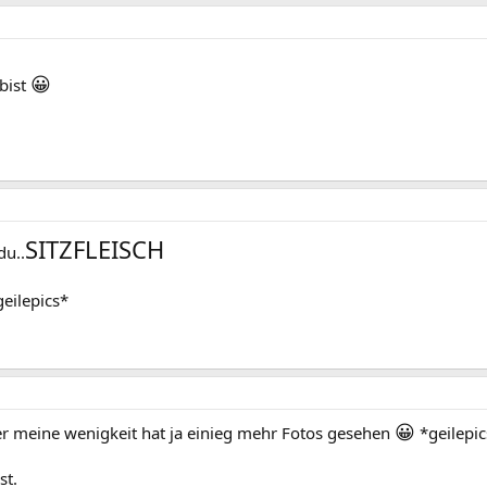
😀
bist
SITZFLEISCH
du..
eilepics*
😀
er meine wenigkeit hat ja einieg mehr Fotos gesehen
*geilepic
st.