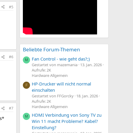
#5
Beliebte Forum-Themen
#6
Fan Control - wie geht das?;)
M
Gestartet von mazemania
13. Jan. 2026
Aufrufe: 2K
Hardware Allgemein
HP-Drucker will nicht normal
F
einschalten
Gestartet von FFGorcky
18. Jan. 2026
Aufrufe: 2K
Hardware Allgemein
#7
HDMI Verbindung von Sony TV zu
M
s*
Win 11 macht Probleme? Kabel?
Einstellung?