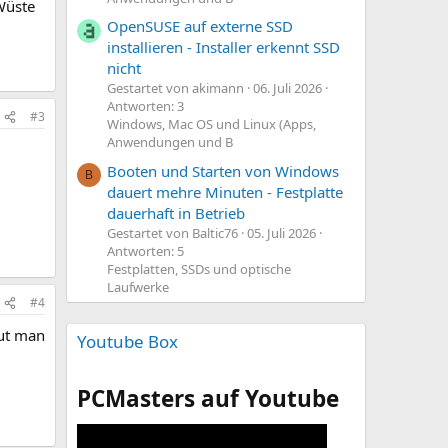
 Wüste
OpenSUSE auf externe SSD
installieren - Installer erkennt SSD
nicht
Gestartet von akimann
06. Juli 2026
Antworten: 3
#3
Windows, Mac OS und Linux (Apps,
Anwendungen und B
Booten und Starten von Windows
B
dauert mehre Minuten - Festplatte
dauerhaft in Betrieb
Gestartet von Baltic76
05. Juli 2026
Antworten: 5
Festplatten, SSDs und optische
Laufwerke
#4
aut man
Youtube Box
PCMasters auf Youtube