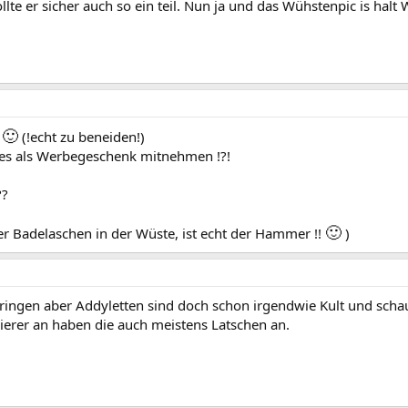
te er sicher auch so ein teil. Nun ja und das Wühstenpic is halt
🙂
!
(!echt zu beneiden!)
es als Werbegeschenk mitnehmen !?!
??
🙂
ber Badelaschen in der Wüste, ist echt der Hammer !!
)
nbringen aber Addyletten sind doch schon irgendwie Kult und sch
ierer an haben die auch meistens Latschen an.