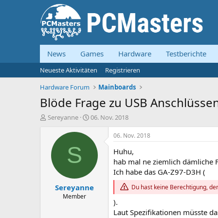
News
Games
Hardware
Testberichte
Neueste Aktivitäten
Registrieren
Hardware Forum
Mainboards
Blöde Frage zu USB Anschlüsse
E
E
Sereyanne
06. Nov. 2018
r
r
s
s
06. Nov. 2018
t
t
S
Huhu,
e
e
l
l
hab mal ne ziemlich dämliche F
l
l
Ich habe das GA-Z97-D3H (
e
t
Sereyanne
r
a
Du hast keine Berechtigung, den
m
Member
).
Laut Spezifikationen müsste d