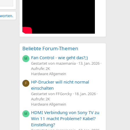
tworten.
Beliebte Forum-Themen
Fan Control - wie geht das?;)
M
Gestartet von mazemania
13. Jan. 2026
Aufrufe: 2K
Hardware Allgemein
HP-Drucker will nicht normal
F
einschalten
Gestartet von FFGorcky
18. Jan. 2026
Aufrufe: 2K
Hardware Allgemein
HDMI Verbindung von Sony TV zu
M
Win 11 macht Probleme? Kabel?
Einstellung?