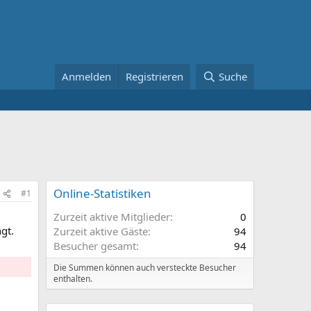
Anmelden
Registrieren
Suche
Online-Statistiken
#1
Zurzeit aktive Mitglieder
0
gt.
Zurzeit aktive Gäste
94
Besucher gesamt
94
Die Summen können auch versteckte Besucher
enthalten.