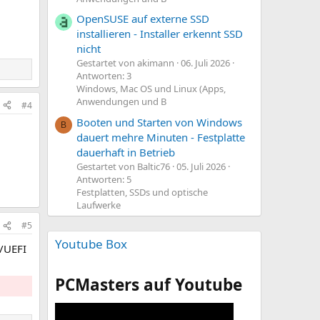
OpenSUSE auf externe SSD
installieren - Installer erkennt SSD
nicht
Gestartet von akimann
06. Juli 2026
Antworten: 3
Windows, Mac OS und Linux (Apps,
Anwendungen und B
#4
Booten und Starten von Windows
B
dauert mehre Minuten - Festplatte
dauerhaft in Betrieb
Gestartet von Baltic76
05. Juli 2026
Antworten: 5
Festplatten, SSDs und optische
Laufwerke
#5
Youtube Box
S/UEFI
PCMasters auf Youtube