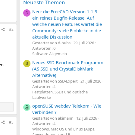
Neueste Themen
Neu: die FreeCAD Version 1.1.3 -
D
ein reines Bugfix-Release: Auf
welche neuen Features wartet die
#2
Community: viele Einblicke in die
aktuelle Diskussion
Gestartet von d-hubs
29. Juli 2026
Antworten: 0
Software Allgemein
Neues SSD Benchmark Programm
en
S
(AS SSD und CrystalDiskMark
Alternative)
Gestartet von SSD-Expert
21. Juli 2026
Antworten: 4
Festplatten, SSDs und optische
Laufwerke
openSUSE webdav Telekom - Wie
verbinden ?
Gestartet von akimann
12. Juli 2026
#3
Antworten: 4
Windows, Mac OS und Linux (Apps,
Anwendungen und B