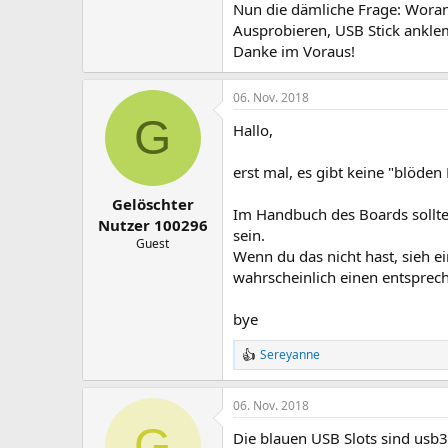
Nun die dämliche Frage: Woran 
Ausprobieren, USB Stick ankl
Danke im Voraus!
06. Nov. 2018
G
Hallo,
erst mal, es gibt keine "blöden
Gelöschter
Im Handbuch des Boards sollte
Nutzer 100296
sein.
Guest
Wenn du das nicht hast, sieh ein
wahrscheinlich einen entspre
bye
Sereyanne
R
e
a
06. Nov. 2018
k
t
G
Die blauen USB Slots sind usb3
i