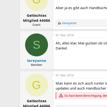
o
n
Aber ja es gibt auch Handbüc
e
n
Gelöschtes
:
Mitglied 44086
Sereyanne
R
Guest
e
a
07. Nov. 2018
k
t
S
Ah, alles klar. Mal gucken ob
i
o
Danke!
n
e
n
Sereyanne
:
Member
07. Nov. 2018
G
Man kann es sich auch runter la
updates und auch Handbücher
Du hast keine Berechtigung, den
Gelöschtes
Mitglied 44086